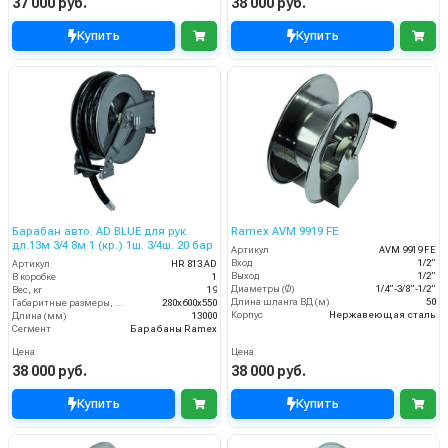
37 000 руб.
38 000 руб.
Купить
Купить
Барабан авто. AD BLUE для рук.
Ramex AVM 9919 FE
дл.13м 3/4 8м 1 (кр.) 1ш. 3/4ш. 20 бар
Артикул
AVM 9919 FE
Вход
1/2”
Артикул
HR 813 AD
Выход
1/2”
В коробке
1
Диаметры (Ø)
1/4”-3/8”-1/2”
Вес, кг
19
Длина шланга ВД (м)
50
Габаритные размеры, мм
280x600x550
Корпус
Нержавеющая сталь
Длина (мм)
13000
Сегмент
Барабаны Ramex
Цена
Цена
38 000 руб.
38 000 руб.
Купить
Купить