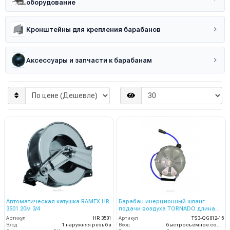
оборудование
Кронштейны для крепления барабанов
Аксессуары и запчасти к барабанам
Автоматическая катушка RAMEX HR
Барабан инерционный шланг
3501 20м 3/4
подачи воздуха TORNADO длина
шланга для намотки – 15м
Артикул
HR 3501
Артикул
TS3-QG812-15
Вход
1 наружняя резьба
Вход
быстросъемное соединение M-type.