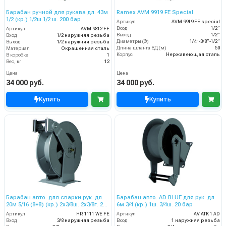
Барабан ручной для рукава дл. 43м
Ramex AVM 9919 FE Special
1/2 (кр.) 1/2ш.1/2 ш. 200 бар
Артикул
AVM 9919 FE special
Вход
1/2”
Артикул
AVM 9812 FE
Выход
1/2”
Вход
1/2 наружняя резьба
Диаметры (Ø)
1/4”-3/8”-1/2”
Выход
1/2 наружняя резьба
Длина шланга ВД (м)
50
Материал
Окрашенная сталь
Корпус
Нержавеющая сталь
В коробке
1
Вес, кг
12
Цена
Цена
34 000 руб.
34 000 руб.
Купить
Купить
Барабан авто. для сварки рук. дл.
Барабан авто. AD BLUE для рук. дл.
20м 5/16 (8+8) (кр.) 2x3/8ш. 2x3/8г. 20
6м 3/4 (кр.) 1ш. 3/4ш. 20 бар
бар
Артикул
HR 1111 WE FE
Артикул
AV ATK 1 AD
Вход
3/8 наружняя резьба
Вход
1 наружняя резьба