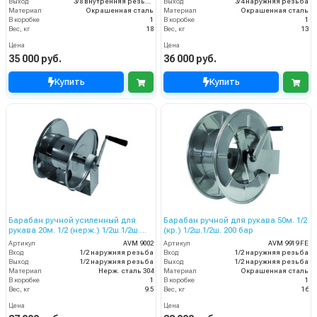
Выход
3/8 внутренняя резьба
Выход
3/4 наружняя резьба
Материал
Окрашенная сталь
Материал
Окрашенная сталь
В коробке
1
В коробке
1
Вес, кг
18
Вес, кг
13
Цена
Цена
35 000 руб.
36 000 руб.
Купить
Купить
Барабан ручной усиленный для
Барабан ручной для рукава 50м. 1/2
рукава 20м. 1/2 (нерж.) 1/2ш.1/2ш.
(кр.) 1/2ш.1/2ш. 200 бар
200 бар
Артикул
AVM 9002
Артикул
AVM 9919 FE
Вход
1/2 наружняя резьба
Вход
1/2 наружняя резьба
Выход
1/2 наружняя резьба
Выход
1/2 наружняя резьба
Материал
Нерж. сталь 304
Материал
Окрашенная сталь
В коробке
1
В коробке
1
Вес, кг
9.5
Вес, кг
16
Цена
Цена