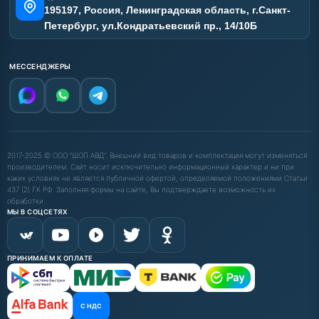
195197, Россия, Ленинградская область, г.Санкт-
Петербург, ул.Кондратьевский пр., 14/10Б
МЕССЕНДЖЕРЫ
2017-2025 © ООО "ШОП АВД". Внешний вид товаров и комплектация могут изменяться
производителем. Сайт носит исключительно информационный характер и ни при
каких условиях не является публичной офертой, определяемой положениями Статьи
437 (2) ГК РФ. Заполняя формы на сайте, Вы подтверждаете возможность их
обработки.
МЫ В СОЦСЕТЯХ
ПРИНИМАЕМ К ОПЛАТЕ
С НДС