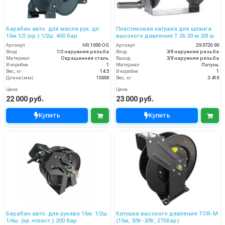
Барабан авто. для масла рук. дл.
Пластиковая катушка для шланга
15м 1/2 (кр.) 1/2ш. 400 бар
высокого давления T 26 20 м 3/8 ш.
Артикул
HR 1000 OG
Артикул
29.0720.00
Вход
1/2 наружняя резьба
Вход
3/8 наружняя резьба
Материал
Окрашенная сталь
Выход
3/8 наружняя резьба
В коробке
1
Материал
Латунь
Вес, кг
14.5
В коробке
1
Длина (мм)
15000
Вес, кг
3.418
Цена
Цена
22 000 руб.
23 000 руб.
Купить
Купить
Барабан авто. для рукава 15м. 1/2ш.
Катушка высокого давления TOR-M
1/4ш. (кр.+пласт.) 200 бар
(15м, 3/8г-3/8г, 275бар)