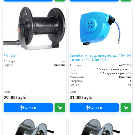
PA 40м
Барабан инерц. пневмо. дл. 15м 1/4
(пласт.) 1/4г. 1/4ш 10 бар
Артикул
----
Корпус
пластик
Артикул
AVC 1514
Вход
1/4 внутренняя резьба
Выход
1/4 наружняя резьба
Материал
Пластик
В коробке
1
Вес, кг
7.5
Цена
Цена
29 000 руб.
31 000 руб.
Купить
Купить