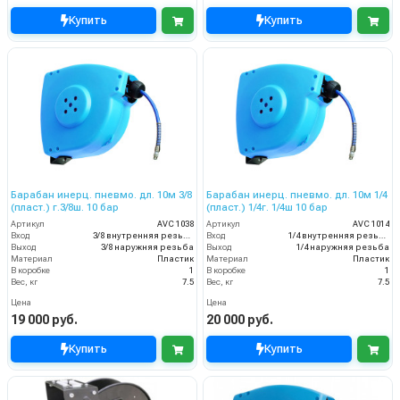
Купить
Купить
Барабан инерц. пневмо. дл. 10м 3/8
Барабан инерц. пневмо. дл. 10м 1/4
(пласт.) г.3/8ш. 10 бар
(пласт.) 1/4г. 1/4ш 10 бар
Артикул
AVC 1038
Артикул
AVC 1014
Вход
3/8 внутренняя резьба
Вход
1/4 внутренняя резьба
Выход
3/8 наружняя резьба
Выход
1/4 наружняя резьба
Материал
Пластик
Материал
Пластик
В коробке
1
В коробке
1
Вес, кг
7.5
Вес, кг
7.5
Цена
Цена
19 000 руб.
20 000 руб.
Купить
Купить