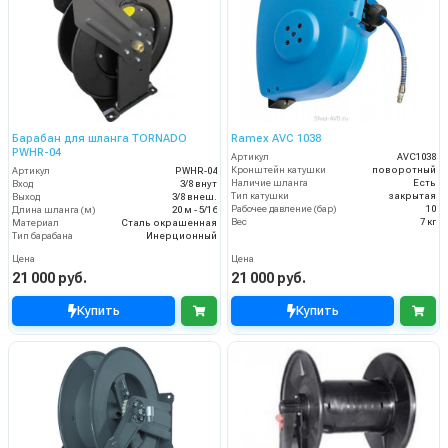
Барабан для шланга TORNADO
Ramex AVC 1038
PWHR-04
Артикул
AVC1038
Кронштейн катушки
поворотный
Артикул
PWHR-04
Наличие шланга
Есть
Вход
3/8 внут
Тип катушки
закрытая
Выход
3/8 внеш.
Рабочее давление (бар)
10
Длина шланга (м)
20 м - 5/16
Вес
7 кг
Материал
Сталь окрашенная
Тип барабана
Инерционный
Цена
Цена
21 000 руб.
21 000 руб.
Купить
Купить