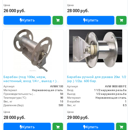
Цена
Цена
26 000 руб.
28 000 руб.
Купить
Купить
Барабан (под 100м, нерж,
Барабан ручной для рукава 20м. 1/2
настенный, вход 1/4 г., выход г.)
(кр.) 1/2ш. 600 бар.
без поворотного фитинга
Артикул
AVMK 100
Артикул
AVM 9000 600 FE
Материал
Нержавеющая сталь
Вход
1 1/2 наружняя резьба
Производительность (л/мин)
50
Выход
1/2 наружняя резьба
Температура (°C)
90
Материал
Нержавеющая сталь
Вес, кг
10
В коробке
1
Давление (бар)
500
Вес, кг
8.5
Цена
Цена
28 000 руб.
29 000 руб.
Купить
Купить