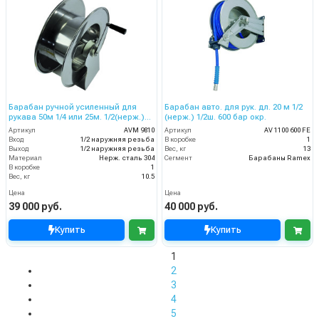
Барабан ручной усиленный для
Барабан авто. для рук. дл. 20 м 1/2
рукава 50м 1/4 или 25м. 1/2(нерж.)
(нерж.) 1/2ш. 600 бар окр.
1/2ш.1/2ш. 200 бар.
Артикул
AVM 9810
Артикул
AV 1100 600 FE
Вход
1/2 наружняя резьба
В коробке
1
Выход
1/2 наружняя резьба
Вес, кг
13
Материал
Нерж. сталь 304
Сегмент
Барабаны Ramex
В коробке
1
Вес, кг
10.5
Цена
Цена
39 000 руб.
40 000 руб.
Купить
Купить
1
2
3
4
5