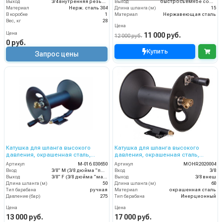
Выход
3/4 внутренняя резьба
Выход
быстросъемное соединение F-type
Материал
Нерж. сталь 304
Длина шланга (м)
15
В коробке
1
Материал
Нержавеющая сталь
Вес, кг
28
Цена
Цена
11 000 руб.
12 000 руб.
0 руб.
Купить
Запрос цены
Катушка для шланга высокого
Катушка для шланга высокого
давления, окрашенная сталь,
давления, окрашенная сталь,
вместимость 3/8 50m, 275bar,
вместимость 3/8 60m, 275bar,
Артикул
M-016.030650
Артикул
MOHR2020004
3/8внеш-3/8внут
3/8внеш
Вход
3/8" M (3/8 дюйма "папа")
Вход
3/8
Выход
3/8" F (3/8 дюйма "мама")
Выход
3/8 внеш
Длина шланга (м)
50
Длина шланга (м)
60
Тип барабана
ручная
Материал
окрашенная сталь
Давление (бар)
275
Тип барабана
Инерционный
Цена
Цена
13 000 руб.
17 000 руб.