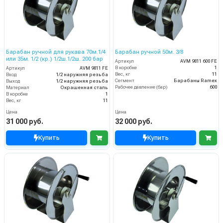
Барабан ручной для рукава 70м.1/4
Барабан ручной 50м. 3/8
или 35м. 1/2 (кр.) 1/2ш.1/2ш. 200 бар
Артикул
AVM 9811 600 FE
В коробке
1
Артикул
AVM 9811 FE
Вес, кг
11
Вход
1/2 наружняя резьба
Сегмент
Барабаны Ramex
Выход
1/2 наружняя резьба
Рабочее давление (бар)
600
Материал
Окрашенная сталь
В коробке
1
Вес, кг
11
Цена
Цена
31 000 руб.
32 000 руб.
Купить
Купить