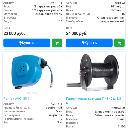
Артикул
AV HP 15
Артикул
PWHR-02
Вход
1/2 наружняя резьба
Вход
3/8" внутр
Выход
1/4 наружняя резьба
Выход
3/4" внутр
Материал
Окрашенная сталь
Длина шланга (м)
15
В коробке
1
Материал
Сталь окрашенная
Вес, кг
15
Тип барабана
гидравлический
Цена
Цена
23 000 руб.
24 000 руб.
Купить
Купить
Ramex AVС 1514
Пластиковая катушка T 46 40 м 3/8
ш.
Артикул
AVC1514
Кронштейн катушки
поворотный
Артикул
29.0740.00
Наличие шланга
Есть
Вход
3/8 наружняя резьба
Тип катушки
закрытая
Выход
3/8 наружняя резьба
Рабочее давление (бар)
10
Материал
Латунь
Вес
7 кг
В коробке
1
Вес, кг
3.826