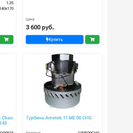
1.25
140х170
Цена
3 600 руб.
Купить
я Chao
Турбина Ametek 11 ME 00 CHG
143
O00624
Артикул
11ME00CHG