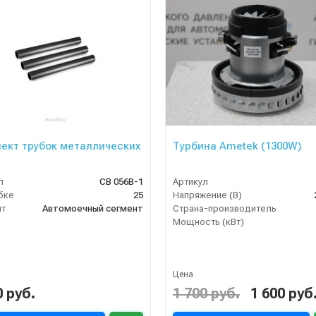
ект трубок металлических
Турбина Ametek (1300W)
л
СВ 056В-1
Артикул
бке
25
Напряжение (В)
нт
Автомоечный сегмент
Страна-производитель
Мощность (кВт)
Цена
0 руб.
1 700 руб.
1 600 руб