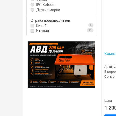
IPC Soteco
Другие марки
Страна производитель
Китай
5
Италия
11
Компл
Артику
В коро
Сегме
Цена
1 20