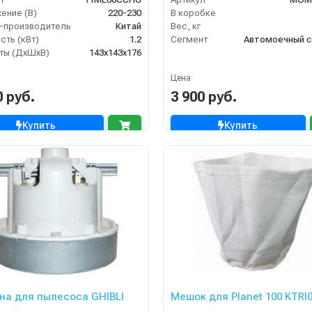
ение (В)
220-230
В коробке
-производитель
Китай
Вес, кг
ть (кВт)
1.2
Сегмент
Автомоечный с
ты (ДхШхВ)
143х143х176
Цена
0 руб.
3 900 руб.
Купить
Купить
на для пылесоса GHIBLI
Мешок для Planet 100 KTRI