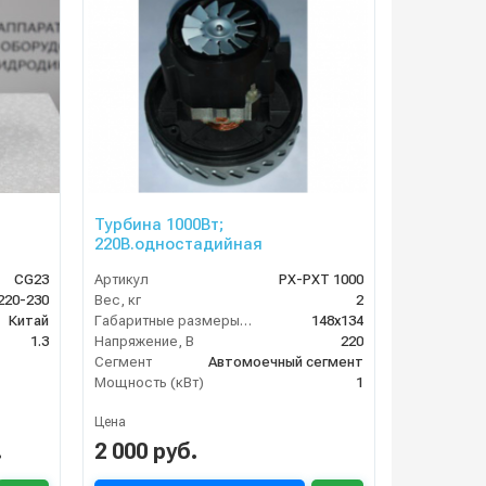
Турбина 1000Вт;
220В.одностадийная
CG23
Артикул
PX-PXT 1000
220-230
Вес, кг
2
Китай
Габаритные размеры, мм
148x134
1.3
Напряжение, В
220
Сегмент
Автомоечный сегмент
Мощность (кВт)
1
Цена
.
2 000 руб.