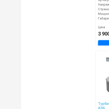
Напряж
Страна
Мощнос
Габари
Цена
3 90
Турби
AS6