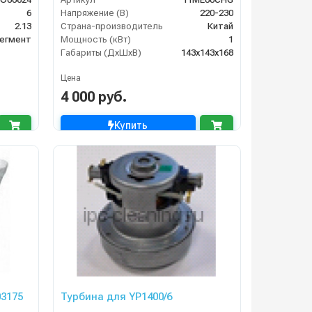
6
Напряжение (В)
220-230
2.13
Страна-производитель
Китай
егмент
Мощность (кВт)
1
Габариты (ДхШхВ)
143х143х168
Цена
4 000 руб.
Купить
03175
Турбина для YP1400/6