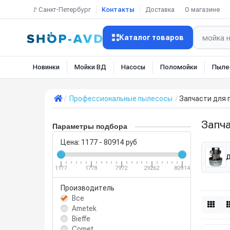
🚩Санкт-Петербург
Контакты
Доставка
О магазине
Каталог товаров
Новинки
Мойки ВД
Насосы
Поломойки
Пыле
Профессиональные пылесосы
Запчасти для
Запч
Параметры подбора
Цена:
1177
-
80914
руб
Д
1177
1778
7972
29262
80914
Производитель
Все
Ametek
Bieffe
Comet