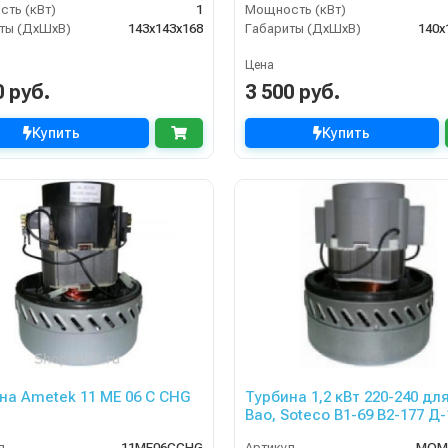
ть (кВт)
1
Мощность (кВт)
ты (ДхШхВ)
143х143х168
Габариты (ДхШхВ)
140х
Цена
0 руб.
3 500 руб.
Купить
Купить
на Ametek 11 ME 06 C CHG
Турбина 1,2 кВт 220-240 дл
Bao, Soteco В1-69 B2-177 Д-
л
11ME06CCHG
Артикул
MOM