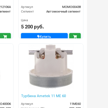
212106A
Артикул
MOMO00438
егмент
Сегмент
Автомоечный сегмент
Цена
5 200 руб.
Купить
Турбина Ametek 11 ME 60
O40006
Артикул
11ME60