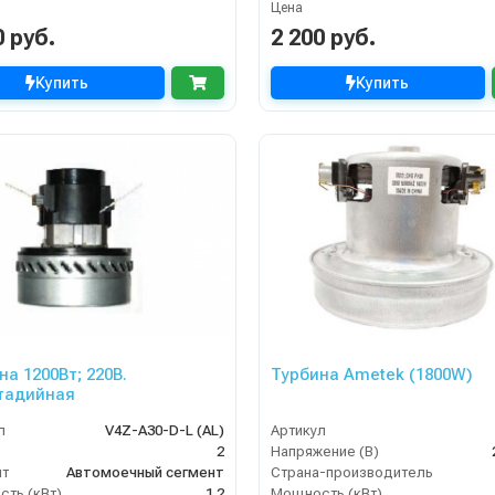
Цена
0 руб.
2 200 руб.
Купить
Купить
на 1200Вт; 220В.
Турбина Ametek (1800W)
тадийная
л
V4Z-A30-D-L (AL)
Артикул
2
Напряжение (В)
нт
Автомоечный сегмент
Страна-производитель
ть (кВт)
1.2
Мощность (кВт)