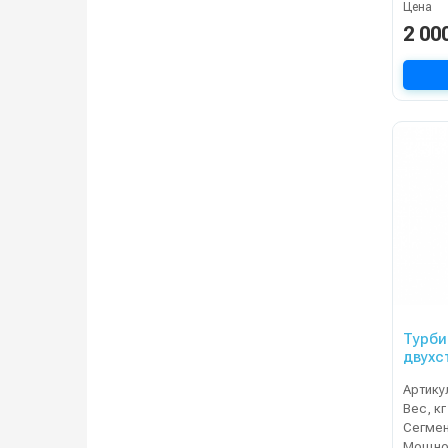
Цена
2 00
Турби
двухс
Артику
Вес, кг
Сегме
Мощнос