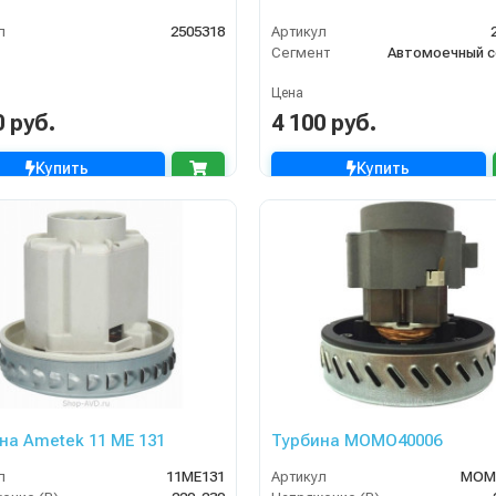
л
2505318
Артикул
Сегмент
Автомоечный с
Цена
0 руб.
4 100 руб.
Купить
Купить
на Ametek 11 ME 131
Турбина MOMO40006
л
11ME131
Артикул
MOM