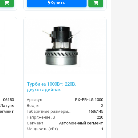
Купить
Турбина 1000Вт; 220В.
двухстадийная
06180
Артикул
PX-PR-LG 1000
/Латунь
Вес, кг
2
егмент
Габаритные размеры, мм
168x145
Напряжение, В
220
Сегмент
Автомоечный сегмент
Мощность (кВт)
1