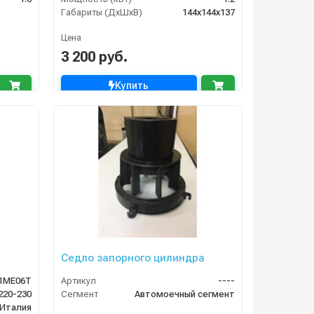
Габариты (ДхШхВ)
144х144х137
Цена
3 200 руб.
Купить
Седло запорного цилиндра
1ME06T
Артикул
----
220-230
Сегмент
Автомоечный сегмент
Италия