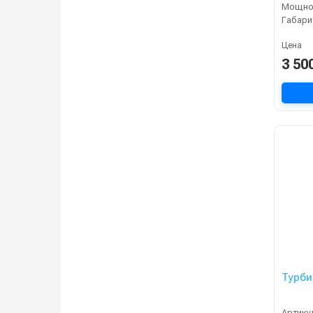
Мощнос
Габари
Цена
3 50
Турби
Артику