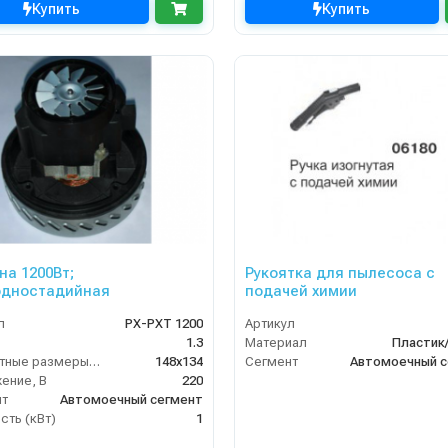
Купить
Купить
на 1200Вт;
Рукоятка для пылесоса c
одностадийная
подачей химии
л
PX-PXT 1200
Артикул
1.3
Материал
Пластик
Габаритные размеры, мм
148x134
Сегмент
Автомоечный с
ение, В
220
нт
Автомоечный сегмент
ть (кВт)
1