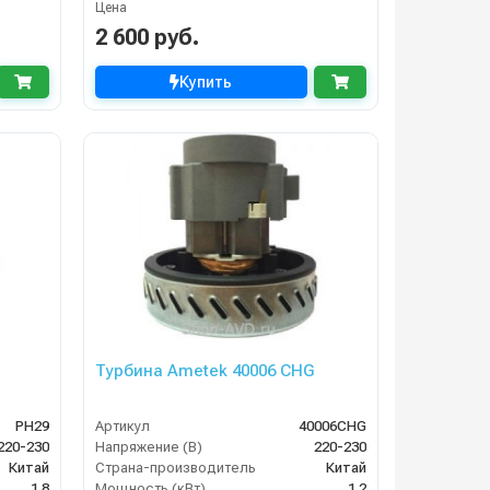
Цена
2 600 руб.
Купить
Турбина Ametek 40006 CHG
PH29
Артикул
40006CHG
220-230
Напряжение (В)
220-230
Китай
Страна-производитель
Китай
1.8
Мощность (кВт)
1.2