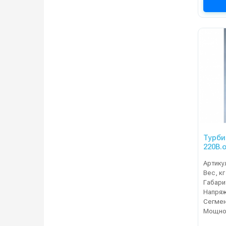
Турби
220В.
Артику
Вес, кг
Напряж
Сегме
Мощнос