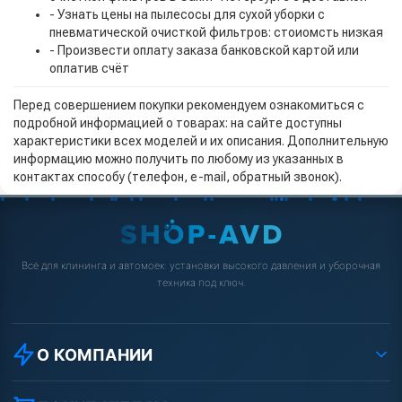
- Узнать цены на пылесосы для сухой уборки с
пневматической очисткой фильтров: стоиомсть низкая
- Произвести оплату заказа банковской картой или
оплатив счёт
Перед совершением покупки рекомендуем ознакомиться с
подробной информацией о товарах: на сайте доступны
характеристики всех моделей и их описания. Дополнительную
информацию можно получить по любому из указанных в
контактах способу (телефон, e-mail, обратный звонок).
Всё для клининга и автомоек: установки высокого давления и уборочная
техника под ключ.
О КОМПАНИИ
О компании
Реквизиты ООО «Шоп АВД»