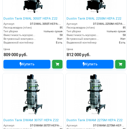
Dustin Tank DWAL 3050T HEPA Z22
Dustin Tank DWAL 2250M HEPA Z22
Артикул
DT-DWAL-3050T-HEPA-Z22
Артикул
DT-DWAL-2250M-HEPA-Z22
Расход воздуха (л/сек)
89
Расход воздуха (л/сек)
89
Тип уборки
только сухая
Тип уборки
только сухая
Вместимость мусоросборника (л)
50
Вместимость мусоросборника (л)
50
Встроенный компрессор
Нет
Встроенный компрессор
Нет
Выдвижной контейнер
Есть
Выдвижной контейнер
Есть
Цена
Цена
809 000 руб.
812 000 руб.
Купить
Купить
Dustin Tank DWAM 3075T HEPA Z22
Dustin Tank DWAM 2275M HEPA Z22
Артикул
DT-DWAM-3075T-HEPA-Z22
Артикул
DT-DWAM-2275M-HEPA-Z22