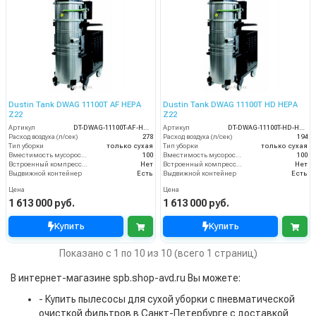
Dustin Tank DWAG 11100T AF HEPA
Dustin Tank DWAG 11100T HD HEPA
Z22
Z22
Артикул
DT-DWAG-11100T-AF-HEPA-Z22
Артикул
DT-DWAG-11100T-HD-HEPA-Z22
Расход воздуха (л/сек)
278
Расход воздуха (л/сек)
194
Тип уборки
только сухая
Тип уборки
только сухая
Вместимость мусоросборника (л)
100
Вместимость мусоросборника (л)
100
Встроенный компрессор
Нет
Встроенный компрессор
Нет
Выдвижной контейнер
Есть
Выдвижной контейнер
Есть
Цена
Цена
1 613 000 руб.
1 613 000 руб.
Купить
Купить
Показано с 1 по 10 из 10 (всего 1 страниц)
В интернет-магазине spb.shop-avd.ru Вы можете:
- Купить пылесосы для сухой уборки с пневматической
очисткой фильтров в Санкт-Петербурге с доставкой