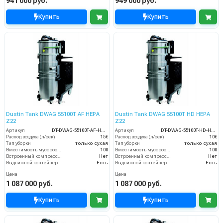
941 000 руб.
949 000 руб.
Купить
Купить
Dustin Tank DWAG 55100T AF HEPA
Dustin Tank DWAG 55100T HD HEPA
Z22
Z22
Артикул
DT-DWAG-55100T-AF-HEPA-Z22
Артикул
DT-DWAG-55100T-HD-HEPA-Z22
Расход воздуха (л/сек)
156
Расход воздуха (л/сек)
106
Тип уборки
только сухая
Тип уборки
только сухая
Вместимость мусоросборника (л)
100
Вместимость мусоросборника (л)
100
Встроенный компрессор
Нет
Встроенный компрессор
Нет
Выдвижной контейнер
Есть
Выдвижной контейнер
Есть
Цена
Цена
1 087 000 руб.
1 087 000 руб.
Купить
Купить