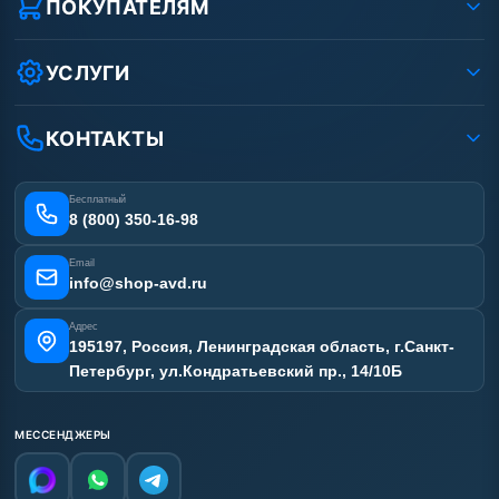
ПОКУПАТЕЛЯМ
Защита данных клиента
Как заказать?
Условия соглашения
Оплата
УСЛУГИ
Вакансии
Доставка
Ремонт АВД
Рассрочка
Гарантия
Сертификаты
КОНТАКТЫ
Статьи
Лизинг
Наши работы
Получить скидку
Отзывы наших клиентов
Бесплатный
Карта сайта
8 (800) 350-16-98
Email
info@shop-avd.ru
Адрес
195197, Россия, Ленинградская область, г.Санкт-
Петербург, ул.Кондратьевский пр., 14/10Б
МЕССЕНДЖЕРЫ