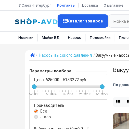
🚩Санкт-Петербург
Контакты
Доставка
О магазине
Каталог товаров
Новинки
Мойки ВД
Насосы
Поломойки
Пыле
Насосы высокого давления
Вакуумные насос
Ваку
Параметры подбора
Цена:
625000
-
6133272
руб
По давл
625000
657894
997151
2163288
6133272
Производитель
Все
Jurop
Рабочее давление (бар)
0
-
2