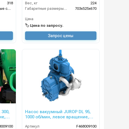
318
Вес, кг
224
Насосы и насосные станции
Габаритные размеры, мм
703х525х670
Цена
🏷️ Цена по запросу.
Запрос цены
 300,
Насос вакуумный JUROP DL 95,
ие,
1000 об/мин, левое вращение,
ором
ручной клапан, гидромотор
8009100
Артикул
F468009100