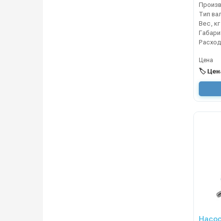
Тип ва
Вес, кг
Расход
Цена
🏷️ Це
Насос