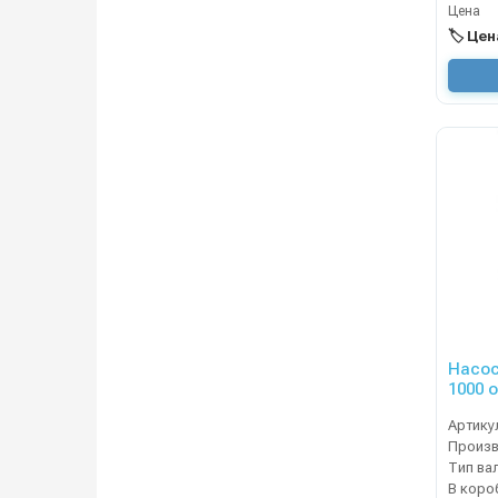
Цена
🏷️ Це
Насос
1000 об/
пневм
Артику
Тип ва
В коро