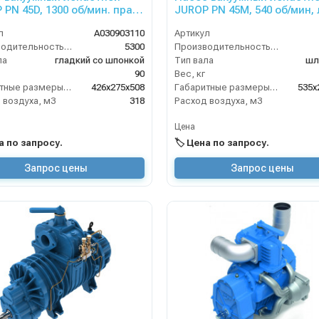
 PN 45D, 1300 об/мин. прав.
JUROP PN 45M, 540 об/мин, 
прям. гладкий вал, руч. 4-х.
вращ,редуктор, руч. 4-х. к
л
A030903110
Артикул
н
Производительность (л/мин)
5300
Производительность (л/мин)
ла
гладкий со шпонкой
Тип вала
шл
90
Вес, кг
Габаритные размеры, мм
426х275х508
Габаритные размеры, мм
535х
 воздуха, м3
318
Расход воздуха, м3
Цена
на по запросу.
🏷️ Цена по запросу.
Запрос цены
Запрос цены