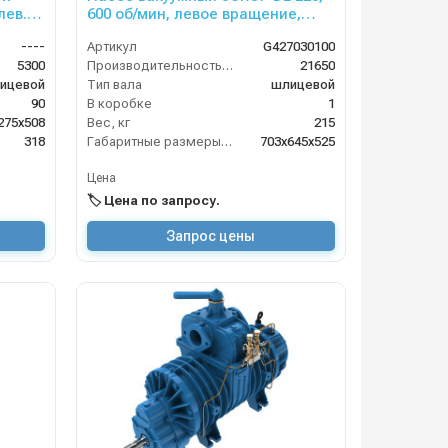
лев.
600 об/мин, левое вращение,
лапан
пневмоклапан, шлицевой вал
----
Артикул
G427030100
5300
Производительность (л/мин)
21650
ицевой
Тип вала
шлицевой
90
В коробке
1
275х508
Вес, кг
215
318
Габаритные размеры, мм
703х645х525
Цена
🏷️ Цена по запросу.
Запрос цены