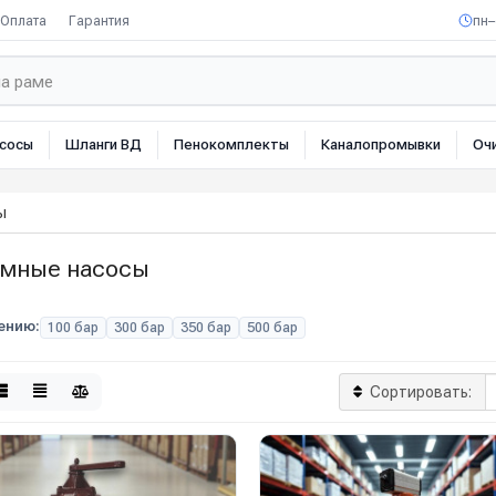
Оплата
Гарантия
пн–
сосы
Шланги ВД
Пенокомплекты
Каналопромывки
Оч
ы
умные насосы
ению:
100 бар
300 бар
350 бар
500 бар
Сортировать: