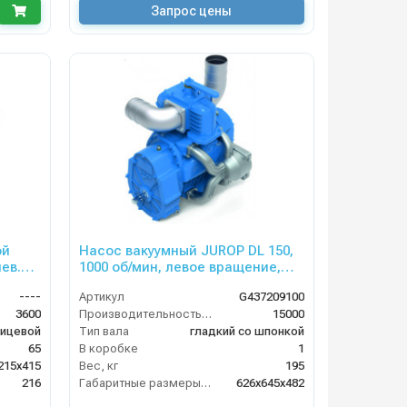
Запрос цены
ой
Насос вакуумный JUROP DL 150,
ев.
1000 об/мин, левое вращение,
клапан
ручной клапан
----
Артикул
G437209100
3600
Производительность (л/мин)
15000
ицевой
Тип вала
гладкий со шпонкой
65
В коробке
1
215х415
Вес, кг
195
216
Габаритные размеры, мм
626х645х482