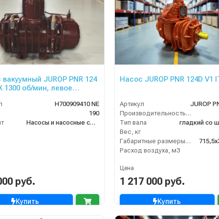
 вакуумный JUROP PNR 124
Насос JUROP PNR 124D V1 I
X 1300 об/мин, левое
ние, ручной клапан
л
H700909410 NE
Артикул
JUROP P
190
Производительность (л/мин)
нт
Насосы и насосные станции
Тип вала
гладкий со 
Вес, кг
Габаритные размеры, мм
715,5х
Расход воздуха, м3
Цена
000 руб.
1 217 000 руб.
Купить
Купить