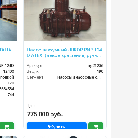
TALIA
Насос вакуумный JUROP PNR 124
D ATEX. (левое вращение, ручной
клапан)
NR 124D
Артикул
my.21236
12400
Вес, кг
190
шпонкой
Сегмент
Насосы и насосные станции
170
368х534
744
Цена
775 000 руб.
Купить