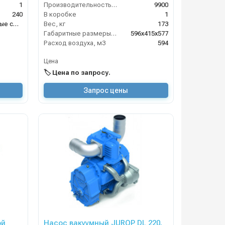
1
Производительность (л/мин)
9900
240
В коробке
1
Насосы и насосные станции
Вес, кг
173
Габаритные размеры, мм
596х415х577
Расход воздуха, м3
594
Цена
🏷️ Цена по запросу.
Запрос цены
ой
Насос вакуумный JUROP DL 220,