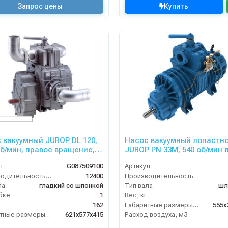
Запрос цены
Купить
 вакуумный JUROP DL 120,
Насос вакуумный лопастн
об/мин, правое вращение,
JUROP PN 33M, 540 об/мин л
й клапан, гладкий вал
вращ., редуктор, руч. 4-х. 
л
G087509100
Артикул
Производительность (л/мин)
12400
Производительность (л/мин)
ла
гладкий со шпонкой
Тип вала
шл
бке
1
Вес, кг
162
Габаритные размеры, мм
555х
Габаритные размеры, мм
621х577х415
Расход воздуха, м3