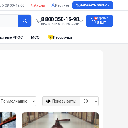
сб 09:00–19:00
Акции
Кабинет
Заказать звонок
8 800 350-16-98
Корзина
0
0 шт.
БЕСПЛАТНО ПО РОССИИ
истные АРОС
МСО
Рассрочка
Показывать: