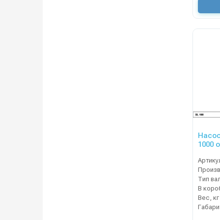
Насос
1000 
ручно
Артику
Тип ва
В коро
Вес, кг