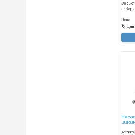
Вес, кг
Цена
🏷️ Це
Насос
JUROP
вращ.,
Артику
х. кл