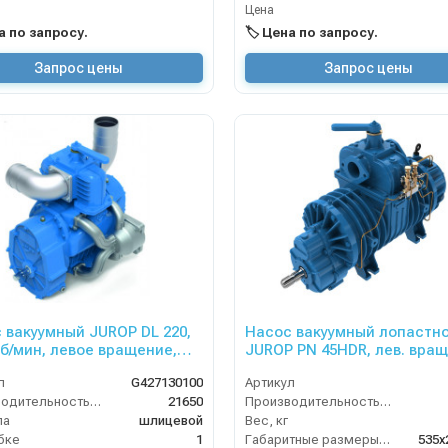
Цена
на по запросу.
🏷️ Цена по запросу.
Запрос цены
Запрос цены
 вакуумный JUROP DL 220,
Насос вакуумный лопастн
мин, левое вращение,
JUROP PN 45HDR, лев. вращ.
оклапан, шлицевой вал
4-х. клапан, гидромотор
л
G427130100
Артикул
Производительность (л/мин)
21650
Производительность (л/мин)
ла
шлицевой
Вес, кг
бке
1
Габаритные размеры, мм
535х