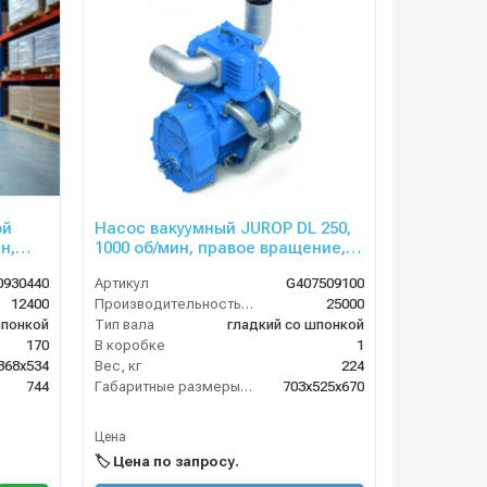
ой
Насос вакуумный JUROP DL 250,
н,
1000 об/мин, правое вращение,
лапан
ручной клапан, гладкий вал
0930440
Артикул
G407509100
12400
Производительность (л/мин)
25000
шпонкой
Тип вала
гладкий со шпонкой
170
В коробке
1
368х534
Вес, кг
224
744
Габаритные размеры, мм
703х525х670
Цена
🏷️ Цена по запросу.