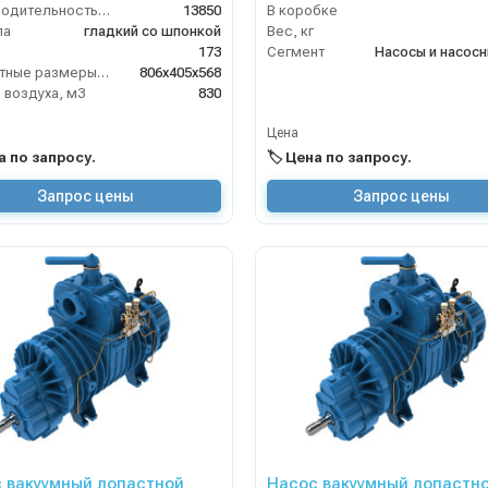
Производительность (л/мин)
13850
В коробке
ла
гладкий со шпонкой
Вес, кг
173
Сегмент
Габаритные размеры, мм
806х405х568
 воздуха, м3
830
Цена
на по запросу.
🏷️ Цена по запросу.
Запрос цены
Запрос цены
 вакуумный лопастной
Насос вакуумный лопастн