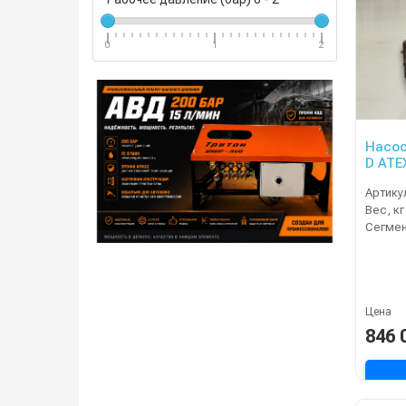
0
1
2
Насос
D ATE
враще
Артику
Вес, кг
Сегме
Цена
846 