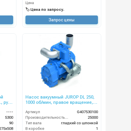
Цена
🏷️ Цена по запросу.
Запрос цены
ой
Насос вакуумный JUROP DL 250,
, руч.
1000 об/мин, правое вращение,
пневмоклапан
----
Артикул
G407530100
5300
Производительность (л/мин)
25000
90
Тип вала
гладкий со шпонкой
275х508
В коробке
1