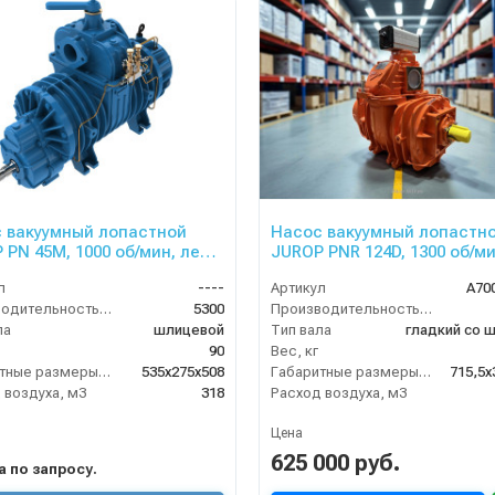
 вакуумный лопастной
Насос вакуумный лопастн
 PN 45M, 1000 об/мин, лев.
JUROP PNR 124D, 1300 об/ми
 редуктор, руч. 4-х. клапан
левое вращение, пневмок
л
----
Артикул
A70
Производительность (л/мин)
5300
Производительность (л/мин)
ла
шлицевой
Тип вала
гладкий со 
90
Вес, кг
Габаритные размеры, мм
535х275х508
Габаритные размеры, мм
715,5х
 воздуха, м3
318
Расход воздуха, м3
Цена
625 000 руб.
на по запросу.