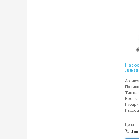
Насос
JUROP
вращ.,
Артику
Тип ва
Вес, кг
Расход
Цена
🏷️ Це