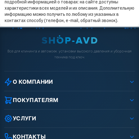
подробной информацией о товарах: на сайте доступны
характеристики всех моделей и их описания. Дополнительную
информацию можно получить по любому из указанных в
контактах способу (телефон, e-mail, обратный звонок).
Всё для клининга и автомоек: установки высокого давления и уборочная
техника под ключ.
О КОМПАНИИ
О компании
Реквизиты ООО «Шоп АВД»
ПОКУПАТЕЛЯМ
Защита данных клиента
Как заказать?
Условия соглашения
Оплата
УСЛУГИ
Вакансии
Доставка
Ремонт АВД
Рассрочка
Гарантия
Сертификаты
КОНТАКТЫ
Статьи