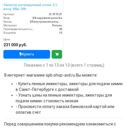
Эжектор регулируемый сопло 2,1;
вход 3/8ш-3/8г.
Артикул
21.0175.21
Вход
3/8 наружняя резьба
Выход
3/8 внутренняя резьба
Материал
Латунь
Производительность (л/мин)
30
В коробке
15
Цена
231 000 руб.
Купить
Показано с 1 по 13 из 13 (всего 1 страниц)
В интернет-магазине spb.shop-avd.ru Вы можете:
- Купить пенные инжекторы, эжекторы для подачи химии
в Санкт-Петербурге с доставкой
- Узнать цены на пенные инжекторы, эжекторы для
подачи химии: стоиомсть низкая
- Произвести оплату заказа банковской картой или
оплатив счёт
Перед совершением покупки рекомендуем ознакомиться с