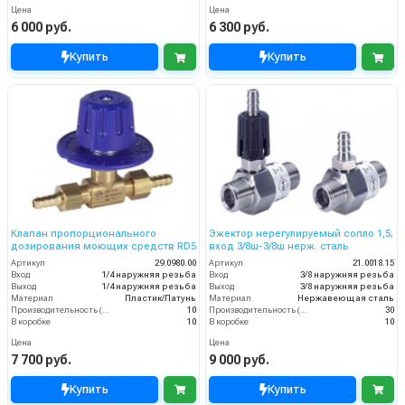
Цена
Цена
6 000 руб.
6 300 руб.
Купить
Купить
Клапан пропорционального
Эжектор нерегулируемый сопло 1,5;
дозирования моющих средств RD5
вход 3/8ш-3/8ш нерж. сталь
Артикул
29.0980.00
Артикул
21.0018.15
Вход
1/4 наружняя резьба
Вход
3/8 наружняя резьба
Выход
1/4 наружняя резьба
Выход
3/8 наружняя резьба
Материал
Пластик/Латунь
Материал
Нержавеющая сталь
Производительность (л/мин)
10
Производительность (л/мин)
30
В коробке
10
В коробке
10
Цена
Цена
7 700 руб.
9 000 руб.
Купить
Купить