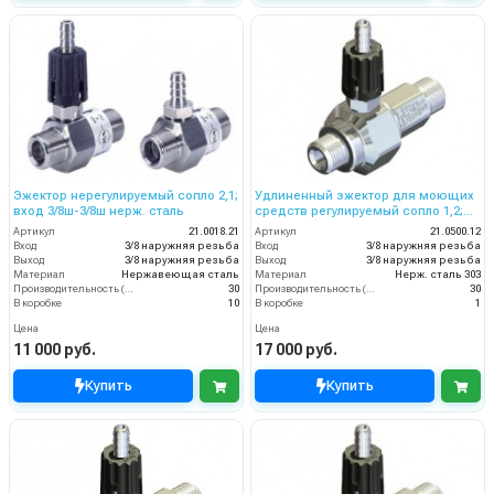
Эжектор нерегулируемый сопло 2,1;
Удлиненный эжектор для моющих
вход 3/8ш-3/8ш нерж. сталь
средств регулируемый сопло 1,2;
вход 3/8ш- выход 3/8ш. (нерж)
Артикул
21.0018.21
Артикул
21.0500.12
Вход
3/8 наружняя резьба
Вход
3/8 наружняя резьба
Выход
3/8 наружняя резьба
Выход
3/8 наружняя резьба
Материал
Нержавеющая сталь
Материал
Нерж. сталь 303
Производительность (л/мин)
30
Производительность (л/мин)
30
В коробке
10
В коробке
1
Цена
Цена
11 000 руб.
17 000 руб.
Купить
Купить