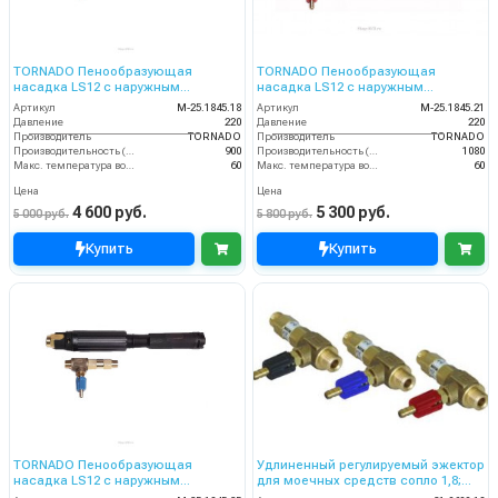
TORNADO Пенообразующая
TORNADO Пенообразующая
насадка LS12 с наружным
насадка LS12 с наружным
эжектором (чёрный)
эжектором (красный)
Артикул
M-25.1845.18
Артикул
M-25.1845.21
Давление
220
Давление
220
Производитель
TORNADO
Производитель
TORNADO
Производительность (л/ч)
900
Производительность (л/ч)
1080
Макс. температура воды на входе (°C)
60
Макс. температура воды на входе (°C)
60
Цена
Цена
4 600 руб.
5 300 руб.
5 000 руб.
5 800 руб.
Купить
Купить
TORNADO Пенообразующая
Удлиненный регулируемый эжектор
насадка LS12 с наружным
для моечных средств сопло 1,8;
эжектором (синий)
вход 3/8ш- выход 3/8ш. (синий)