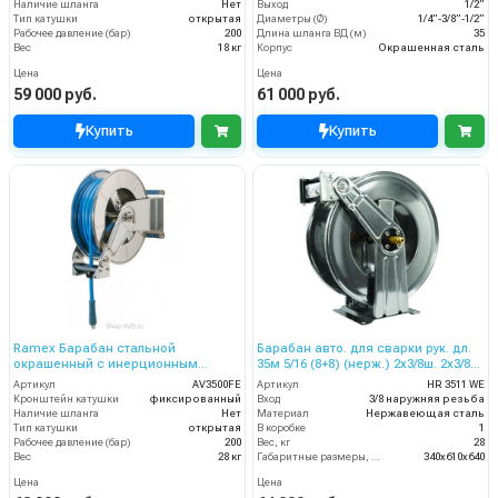
Наличие шланга
Нет
Выход
1/2”
Тип катушки
открытая
Диаметры (Ø)
1/4”-3/8”-1/2”
Рабочее давление (бар)
200
Длина шланга ВД (м)
35
Вес
18 кг
Корпус
Окрашенная сталь
Цена
Цена
59 000 руб.
61 000 руб.
Купить
Купить
Ramex Барабан стальной
Барабан авто. для сварки рук. дл.
окрашенный с инерционным
35м 5/16 (8+8) (нерж.) 2x3/8ш. 2x3/8г.
механизмом AV 3500 FE
20 бар
Артикул
AV3500FE
Артикул
HR 3511 WE
Кронштейн катушки
фиксированный
Вход
3/8 наружняя резьба
Наличие шланга
Нет
Материал
Нержавеющая сталь
Тип катушки
открытая
В коробке
1
Рабочее давление (бар)
200
Вес, кг
28
Вес
28 кг
Габаритные размеры, мм
340x610x640
Цена
Цена