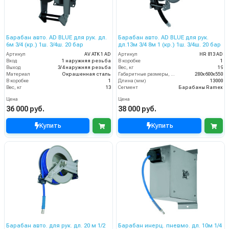
Барабан авто. AD BLUE для рук. дл.
Барабан авто. AD BLUE для рук.
6м 3/4 (кр.) 1ш. 3/4ш. 20 бар
дл.13м 3/4 8м 1 (кр.) 1ш. 3/4ш. 20 бар
Артикул
AV ATK 1 AD
Артикул
HR 813 AD
Вход
1 наружняя резьба
В коробке
1
Выход
3/4 наружняя резьба
Вес, кг
19
Материал
Окрашенная сталь
Габаритные размеры, мм
280x600x550
В коробке
1
Длина (мм)
13000
Вес, кг
13
Сегмент
Барабаны Ramex
Цена
Цена
36 000 руб.
38 000 руб.
Купить
Купить
Барабан авто. для рук. дл. 20 м 1/2
Барабан инерц. пневмо. дл. 10м 1/4