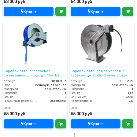
63 000 руб.
64 000 руб.
Купить
Купить
Барабан авто. безопасное
Барабан авто. для эл.кабеля. с
сматывание для рук. дл. 15м 1/2
кабелем дл. 20+2м 3 жилы 2,5 мм
(нерж.) 1/2ш. 200 бар
220В 16А IP65
Артикул
HR 1000 BK
Артикул
CHR 2320
Вход
1/2 наружняя резьба
Материал
Нерж. сталь 304
Материал
Нерж. сталь 304
В коробке
1
В коробке
1
Вес, кг
14.5
Вес, кг
13
Длина (мм)
22000
Габаритные размеры, мм
280x600x550
Напряжение, В
230
Цена
Цена
65 000 руб.
65 000 руб.
Купить
Купить
1