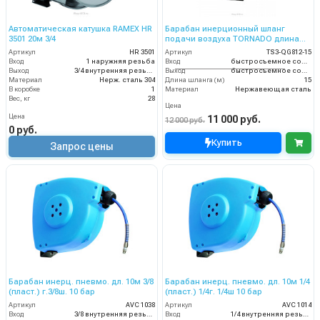
Автоматическая катушка RAMEX HR
Барабан инерционный шланг
3501 20м 3/4
подачи воздуха TORNADO длина
шланга для намотки – 15м
Артикул
HR 3501
Артикул
TS3-QG812-15
Вход
1 наружняя резьба
Вход
быстросъемное соединение M-type.
Выход
3/4 внутренняя резьба
Выход
быстросъемное соединение F-type
Материал
Нерж. сталь 304
Длина шланга (м)
15
В коробке
1
Материал
Нержавеющая сталь
Вес, кг
28
Цена
Цена
11 000 руб.
12 000 руб.
0 руб.
Купить
Запрос цены
Барабан инерц. пневмо. дл. 10м 3/8
Барабан инерц. пневмо. дл. 10м 1/4
(пласт.) г.3/8ш. 10 бар
(пласт.) 1/4г. 1/4ш 10 бар
Артикул
AVC 1038
Артикул
AVC 1014
Вход
3/8 внутренняя резьба
Вход
1/4 внутренняя резьба