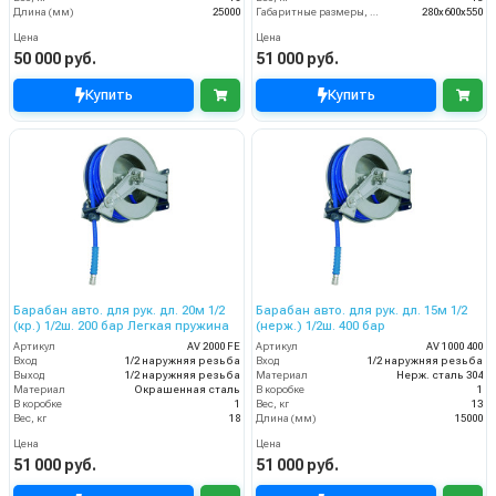
Длина (мм)
25000
Габаритные размеры, мм
280x600x550
Цена
Цена
50 000 руб.
51 000 руб.
Купить
Купить
Барабан авто. для рук. дл. 20м 1/2
Барабан авто. для рук. дл. 15м 1/2
(кр.) 1/2ш. 200 бар Легкая пружина
(нерж.) 1/2ш. 400 бар
Артикул
AV 2000 FE
Артикул
AV 1000 400
Вход
1/2 наружняя резьба
Вход
1/2 наружняя резьба
Выход
1/2 наружняя резьба
Материал
Нерж. сталь 304
Материал
Окрашенная сталь
В коробке
1
В коробке
1
Вес, кг
13
Вес, кг
18
Длина (мм)
15000
Цена
Цена
51 000 руб.
51 000 руб.