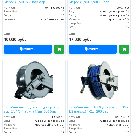
(нерж.) 1/2ш. 600 бар окр.
(нерж.) 1/4ш. 1/4ш 10 бар
Артикул
AV 1100 600 FE
Артикул
AVC 1060
В коробке
1
Вход
1/4 наружняя резьба
Вес, кг
13
Выход
1/4 наружняя резьба
Сегмент
Барабаны Ramex
Материал
Нерж. сталь 304
В коробке
1
Вес, кг
12.3
Цена
Цена
40 000 руб.
47 000 руб.
Купить
Купить
Барабан авто. для воздуха рук. дл.
Барабан авто. ATEX для рук. дл. 15м
25м 3/8 1/2 (нерж.) 1/2ш. 200 бар
1/2 (нерж.) 1/2ш. 200 бар
Артикул
HR 825 AR
Артикул
AV 1500 EX
Вход
1/2 наружняя резьба
Вход
1/2 наружняя резьба
Материал
Нержавейка AISI 304
Материал
Нерж. сталь 304
В коробке
1
В коробке
1
Вес, кг
18
Вес, кг
13