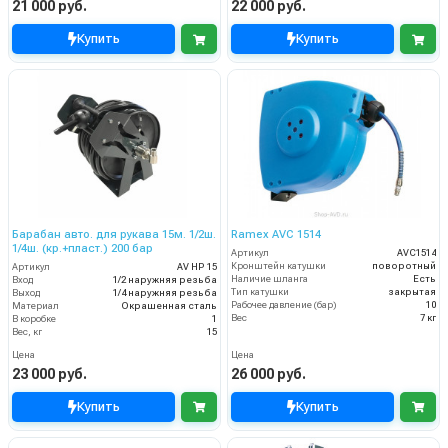
21 000 руб.
22 000 руб.
Купить
Купить
Барабан авто. для рукава 15м. 1/2ш.
Ramex AVС 1514
1/4ш. (кр.+пласт.) 200 бар
Артикул
AVC1514
Кронштейн катушки
поворотный
Артикул
AV HP 15
Наличие шланга
Есть
Вход
1/2 наружняя резьба
Тип катушки
закрытая
Выход
1/4 наружняя резьба
Рабочее давление (бар)
10
Материал
Окрашенная сталь
Вес
7 кг
В коробке
1
Вес, кг
15
Цена
Цена
23 000 руб.
26 000 руб.
Купить
Купить