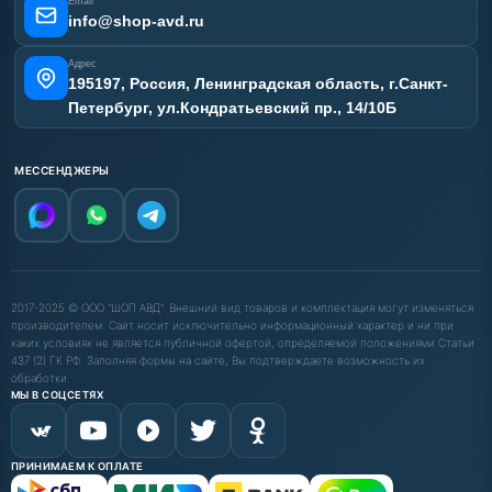
Email
info@shop-avd.ru
Адрес
195197, Россия, Ленинградская область, г.Санкт-
Петербург, ул.Кондратьевский пр., 14/10Б
МЕССЕНДЖЕРЫ
2017-2025 © ООО "ШОП АВД". Внешний вид товаров и комплектация могут изменяться
производителем. Сайт носит исключительно информационный характер и ни при
каких условиях не является публичной офертой, определяемой положениями Статьи
437 (2) ГК РФ. Заполняя формы на сайте, Вы подтверждаете возможность их
обработки.
МЫ В СОЦСЕТЯХ
ПРИНИМАЕМ К ОПЛАТЕ