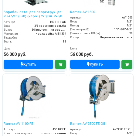
Барабан авто. для сварки рук. дл.
Ramex AV 1500
20м 5/16 (8+8) (нерж.) 2x3/8ш. 2x3/8г.
Артикул
AV 1500
20 бар
Вход
1/2”
Артикул
HR 1111 WE
Выход
1/2”
Вход
3/8 наружняя резьба
Диаметры (Ø)
1/4”-3/8”-1/2”
Выход
3/8 внутренняя резьба
Длина шланга ВД (м)
20
Материал
Нержавейка AISI 304
Корпус
Нержавеющая сталь
В коробке
1
Вес, кг
18
Цена
Цена
56 000 руб.
56 000 руб.
Купить
Купить
Ramex AV 1100 FE
Ramex AV 3500 FE Oil
Артикул
AV1100FE
Артикул
AV 3500 FE Oil
Кронштейн катушки
фиксированный
Вход
1/2”