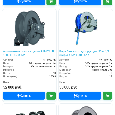
Купить
Купить
Автоматическая катушка RAMEX HR
Барабан авто. для рук. дл. 20 м 1/2
1000 FE 15 м 1/2
(нерж.) 1/2ш. 400 бар
Артикул
HR 1000 FE
Артикул
AV 1100 400
Вход
1/2 наружняя резьба
Вход
1/2 наружняя резьба
Материал
Окрашенная сталь
Выход
1/2 наружняя резьба
В коробке
1
Материал
Нерж. сталь 303
Вес, кг
13
В коробке
1
Длина (мм)
15000
Вес, кг
18
Цена
Цена
52 000 руб.
53 000 руб.
Купить
Купить