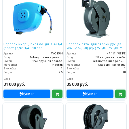
Барабан инерц. пневмо. дл. 15м 1/4
Барабан авто. для сварки рук. дл.
(пласт.) 1/4г. 1/4ш 10 бар
20м 5/16 (8+8) (кр.) 2x3/8ш. 2x3/8г. 20
бар
Артикул
AVC 1514
Артикул
HR 1111 WE FE
Вход
1/4 внутренняя резьба
Вход
3/8 наружняя резьба
Выход
1/4 наружняя резьба
Выход
3/8 внутренняя резьба
Материал
Пластик
Материал
Окрашенная сталь
В коробке
1
В коробке
1
Вес, кг
7.5
Вес, кг
18
Цена
Цена
31 000 руб.
35 000 руб.
Купить
Купить