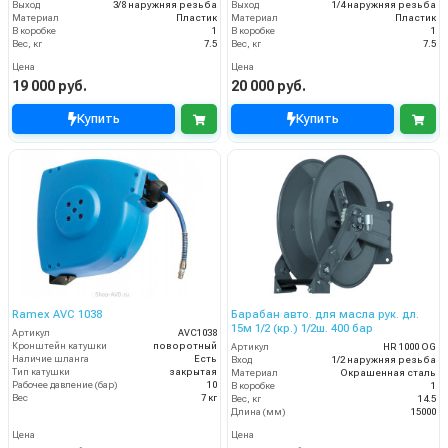
Выход
3/8 наружняя резьба
Выход
1/4 наружняя резьба
Материал
Пластик
Материал
Пластик
В коробке
1
В коробке
1
Вес, кг
7.5
Вес, кг
7.5
Цена
Цена
19 000 руб.
20 000 руб.
Купить
Купить
Ramex AVC 1038
Барабан авто. для масла рук. дл.
15м 1/2 (кр.) 1/2ш. 400 бар
Артикул
AVC1038
Кронштейн катушки
поворотный
Артикул
HR 1000 OG
Наличие шланга
Есть
Вход
1/2 наружняя резьба
Тип катушки
закрытая
Материал
Окрашенная сталь
Рабочее давление (бар)
10
В коробке
1
Вес
7 кг
Вес, кг
14.5
Длина (мм)
15000
Цена
Цена