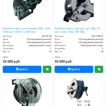
Барабан авто. для рукава 30м. 1/2ш.
Барабан авто. для рук. дл. 20м 1/2
1/4ш.(кр.+пласт.) 200 бар
(кр.)1/2ш. 1/2ш. 200 бар
Артикул
AV HP 30
Артикул
AV 1100 FE
Вход
1/2 наружняя резьба
Вход
1/2 наружняя резьба
Выход
1/4 наружняя резьба
Выход
1/2 наружняя резьба
Материал
Окрашенная сталь
Материал
Окрашенная сталь
В коробке
1
В коробке
1
Вес, кг
15
Вес, кг
18
Цена
Цена
55 000 руб.
55 000 руб.
Купить
Купить