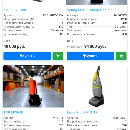
KEDI GBZ-380A
Velargos A-50 Amop Cable
Артикул
KEDI GBZ-380A
Артикул
AN 600305
Макс. угол подъема (%)
1
Максимальная производительность (кв.м/час)
1200
Потребляемая мощность (кВт)
1.5
Рабочая ширина (мм)
430
Рабочая ширина щеток (мм)
380
Тип
Сетевая
Тип машины
Сетевая
Тип щетки
дисковая
Уровень шума (дБ)
80
Ширина водосборной рейки
450
Цена
Цена
49 000 руб.
94 000 руб.
99 000 руб.
Купить
Купить
TOR MINI-18
Lavor Pro SPRINTER
Артикул
MINI-18
Артикул
8.501.0501
Время работы (ч)
1,5
Потребляемая мощность (кВт)
1
Рабочая ширина щеток (мм)
520
Рабочая ширина щеток (мм)
290
Уровень шума (дБ)
65
Тип машины
Сетевая