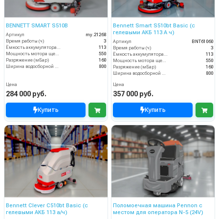
BENNETT SMART S510B
Bennett Smart S510bt Basic (с
гелевыми АКБ 113 А ч)
Артикул
my.21268
Время работы (ч)
3
Артикул
BNT61060
Ёмкость аккумулятора (Ач)
113
Время работы (ч)
3
Мощность мотора щеток
550
Ёмкость аккумулятора (Ач)
113
Разряжение (мБар)
160
Мощность мотора щеток
550
Ширина водосборной рейки
800
Разряжение (мБар)
160
Ширина водосборной рейки
800
Цена
Цена
284 000 руб.
357 000 руб.
Купить
Купить
Bennett Clever C510bt Basic (с
Поломоечная машина Pennon с
гелевыми АКБ 113 а/ч)
местом для оператора N-5 (24V)