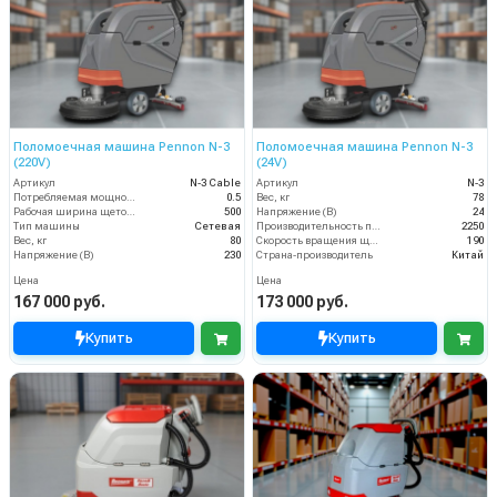
Поломоечная машина Pennon N-3
Поломоечная машина Pennon N-3
(220V)
(24V)
Артикул
N-3 Cable
Артикул
N-3
Потребляемая мощность (кВт)
0.5
Вес, кг
78
Рабочая ширина щеток (мм)
500
Напряжение (В)
24
Тип машины
Сетевая
Производительность по площади (м2/ч)
2250
Вес, кг
80
Скорость вращения щётки (об/мин)
190
Напряжение (В)
230
Страна-производитель
Китай
Цена
Цена
167 000 руб.
173 000 руб.
Купить
Купить