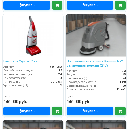
Купить
Купить
Lavor Pro Crystal Clean
Поломоечная машина Pennon N-2
Батарейная версия (24V)
Артикул
8.501.0508
Потребляемая мощность (кВт)
1.5
Артикул
N-2
Рабочая ширина щеток (мм)
290
Вес, кг
65
Температура (°C)
90
Напряжение (В)
24
Тип машины
Сетевая
Производительность по площади (м2/ч)
1850
Уровень шума (дБ)
68
Скорость вращения щётки (об/мин)
190
Страна-производитель
Китай
Цена
Цена
146 000 руб.
146 000 руб.
Купить
Купить