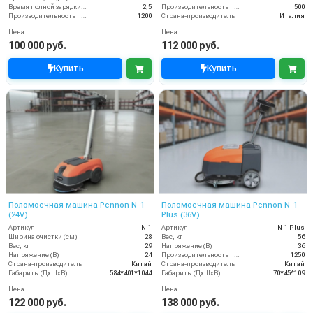
Время полной зарядки аккумулятора (ч)
2,5
Производительность по площади (м2/ч)
500
Производительность по площади (м2/ч)
1200
Страна-производитель
Италия
Цена
Цена
100 000 руб.
112 000 руб.
Купить
Купить
Поломоечная машина Pennon N-1
Поломоечная машина Pennon N-1
(24V)
Plus (36V)
Артикул
N-1
Артикул
N-1 Plus
Ширина очистки (см)
28
Вес, кг
56
Вес, кг
29
Напряжение (В)
36
Напряжение (В)
24
Производительность по площади (м2/ч)
1250
Страна-производитель
Китай
Страна-производитель
Китай
Габариты (ДхШхВ)
584*401*1044
Габариты (ДхШхВ)
70*45*109
Цена
Цена
122 000 руб.
138 000 руб.