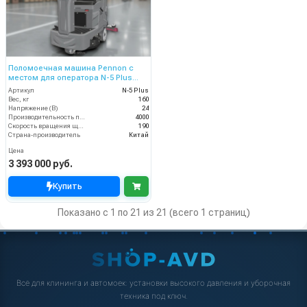
Поломоечная машина Pennon с
местом для оператора N-5 Plus
(24V)
Артикул
N-5 Plus
Вес, кг
160
Напряжение (В)
24
Производительность по площади (м2/ч)
4000
Скорость вращения щётки (об/мин)
190
Страна-производитель
Китай
Цена
3 393 000 руб.
Купить
Показано с 1 по 21 из 21 (всего 1 страниц)
Всё для клининга и автомоек: установки высокого давления и уборочная
техника под ключ.