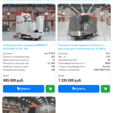
Поломоечная машина BENNETT
Поломоечная машина Pennon с
HUSSAR H120-76d
местом для оператора N-9 (36V))
Артикул
my.21278
Артикул
N-9
Ёмкость аккумулятора (Ач)
226
Вес, кг
373
Максимальный расход воздуха, куб.м/мин
10
Напряжение (В)
36
Мощность мотора щеток
2 х 550
Производительность по площади (м2/ч)
6500
Рабочая ширина (мм)
760
Страна-производитель
Китай
Разряжение (мБар)
160
Габариты (ДхШхВ)
1850*950*1510
Цена
Цена
985 000 руб.
1 335 000 руб.
Купить
Купить