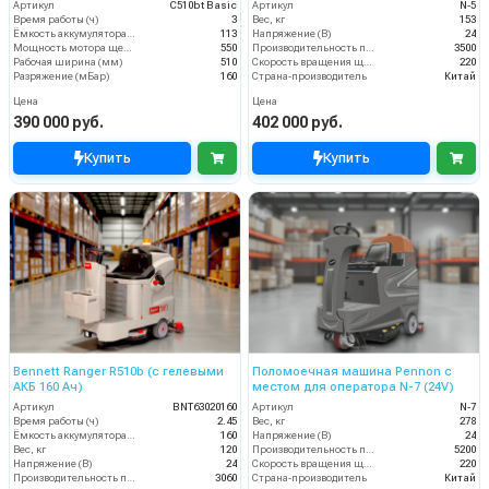
Артикул
C510bt Basic
Артикул
N-5
Время работы (ч)
3
Вес, кг
153
Ёмкость аккумулятора (Ач)
113
Напряжение (В)
24
Мощность мотора щеток
550
Производительность по площади (м2/ч)
3500
Рабочая ширина (мм)
510
Скорость вращения щётки (об/мин)
220
Разряжение (мБар)
160
Страна-производитель
Китай
Цена
Цена
390 000 руб.
402 000 руб.
Купить
Купить
Bennett Ranger R510b (с гелевыми
Поломоечная машина Pennon с
АКБ 160 Ач)
местом для оператора N-7 (24V)
Артикул
BNT63020160
Артикул
N-7
Время работы (ч)
2.45
Вес, кг
278
Ёмкость аккумулятора (Ач)
160
Напряжение (В)
24
Вес, кг
120
Производительность по площади (м2/ч)
5200
Напряжение (В)
24
Скорость вращения щётки (об/мин)
220
Производительность по площади (м2/ч)
3060
Страна-производитель
Китай