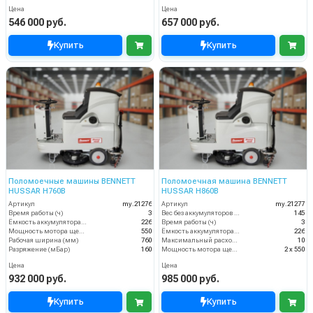
Цена
Цена
546 000 руб.
657 000 руб.
Купить
Купить
Поломоечные машины BENNETT
Поломоечная машина BENNETT
HUSSAR H760B
HUSSAR H860B
Артикул
my.21276
Артикул
my.21277
Время работы (ч)
3
Вес без аккумуляторов (кг)
145
Ёмкость аккумулятора (Ач)
226
Время работы (ч)
3
Мощность мотора щеток
550
Ёмкость аккумулятора (Ач)
226
Рабочая ширина (мм)
760
Максимальный расход воздуха, куб.м/мин
10
Разряжение (мБар)
160
Мощность мотора щеток
2 х 550
Цена
Цена
932 000 руб.
985 000 руб.
Купить
Купить