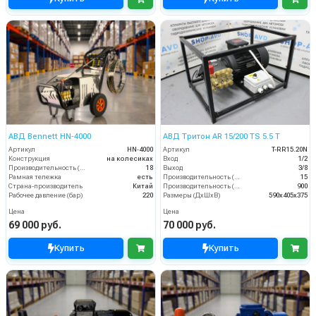
АВД Bennett HN‑4000
АВД Тритон AR 15/200 TS 5.5 T
Артикул
HN‑4000
Артикул
T-RR15.20N
Конструкция
на колесиках
Вход
1/2
Производительность (л/мин)
18
Выход
3/8
Рамная тележка
есть
Производительность (л/мин)
15
Страна-производитель
Китай
Производительность (л/ч)
900
Рабочее давление (бар)
220
Размеры (ДхШхВ)
590х405х375
Цена
Цена
69 000 руб.
70 000 руб.
Купить
Купить