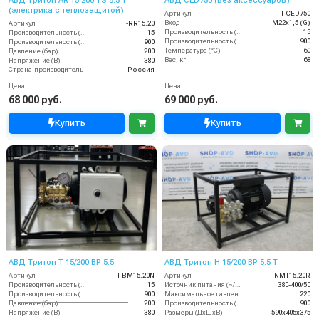
АВД Тритон AR 15.200 TS 5.5 Т
АВД CED750 (Без аксессуаров)
(электрика с теплозащитой)
Артикул
T-CED750
Вход
M22х1,5 (G)
Артикул
T-RR15.20
Производительность (л/мин)
15
Производительность (л/мин)
15
Производительность (л/ч)
900
Производительность (л/ч)
900
Температура (°C)
60
Давление (бар)
200
Вес, кг
68
Напряжение (В)
380
Страна-производитель
Россия
Цена
Цена
68 000 руб.
69 000 руб.
Купить
Купить
АВД Тритон Т 15/200 ВР 5.5
АВД Тритон H 15/200 BP 5.5 T
Артикул
T-BM15.20N
Артикул
T-NMT15.20R
Производительность (л/мин)
15
Источник питания (~/В/Гц)
380-400/50
Производительность (л/ч)
900
Максимальное давление (бар)
220
Давление (бар)
200
Производительность (л/ч)
900
Напряжение (В)
380
Размеры (ДхШхВ)
590х405х375