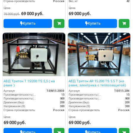
Страна-производитель
Россия
Вес, кг
42
Цена
Цена
69 000 руб.
69 000 руб.
76 000 руб.
Купить
Купить
АВД Тритон Т 15/200 TS 5,5 ( на
АВД Тритон AR 15.200 TS 5.5 Т (на
раме )
раме, электрика с теплозащитой)
Артикул
T-BM15.20RB
Артикул
T-RR15.20N
Производительность (л/мин)
15
Производительность (л/мин)
15
Производительность (л/ч)
900
Производительность (л/ч)
900
Давление (бар)
200
Давление (бар)
200
Напряжение (В)
380
Напряжение (В)
380
Страна-производитель
Россия
Страна-производитель
Россия
Цена
Цена
69 000 руб.
69 000 руб.
Купить
Купить