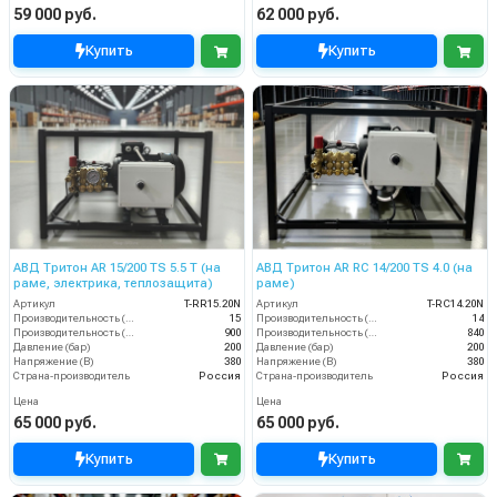
59 000 руб.
62 000 руб.
Купить
Купить
АВД Тритон AR 15/200 TS 5.5 T (на
АВД Тритон AR RC 14/200 TS 4.0 (на
раме, электрика, теплозащита)
раме)
Артикул
T-RR15.20N
Артикул
T-RС14.20N
Производительность (л/мин)
15
Производительность (л/мин)
14
Производительность (л/ч)
900
Производительность (л/ч)
840
Давление (бар)
200
Давление (бар)
200
Напряжение (В)
380
Напряжение (В)
380
Страна-производитель
Россия
Страна-производитель
Россия
Цена
Цена
65 000 руб.
65 000 руб.
Купить
Купить