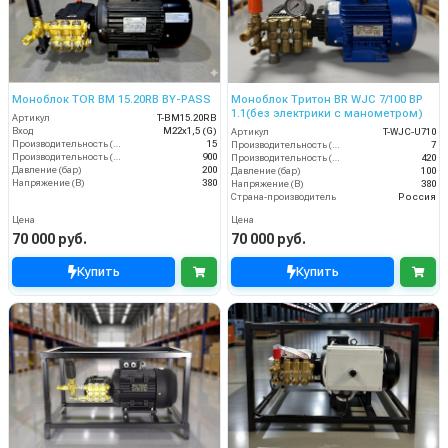
Моноблок TOR BM 15.20RB BY-PASS
Моноблок Тритон BR WJC 7/100 BP
1.1(без электрики с манометром)
Артикул
T-BM15.20RB
Вход
M22х1,5 (G)
Артикул
T-WJC-U710
Производительность (л/мин)
15
Производительность (л/мин)
7
Производительность (л/ч)
900
Производительность (л/ч)
420
Давление (бар)
200
Давление (бар)
100
Напряжение (В)
380
Напряжение (В)
380
Страна-производитель
Россия
Цена
Цена
70 000 руб.
70 000 руб.
Купить
Купить