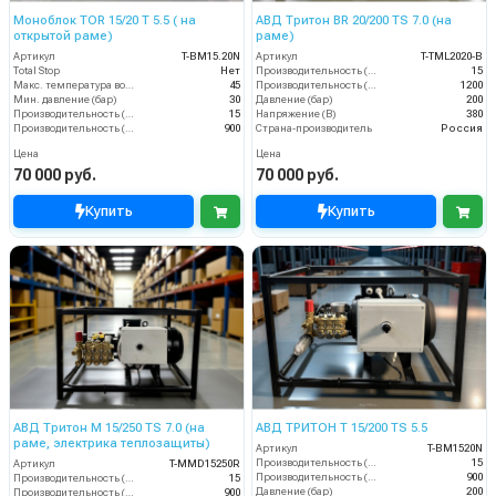
Моноблок TOR 15/20 T 5.5 ( на
АВД Тритон BR 20/200 TS 7.0 (на
открытой раме)
раме)
Артикул
T-BM15.20N
Артикул
T-TML2020-B
Total Stop
Нет
Производительность (л/мин)
15
Макс. температура воды (°C)
45
Производительность (л/ч)
1200
Мин. давление (бар)
30
Давление (бар)
200
Производительность (л/мин)
15
Напряжение (В)
380
Производительность (л/ч)
900
Страна-производитель
Россия
Цена
Цена
70 000 руб.
70 000 руб.
Купить
Купить
АВД Тритон M 15/250 TS 7.0 (на
АВД ТРИТОН T 15/200 TS 5.5
раме, электрика теплозащиты)
Артикул
T-BM1520N
Производительность (л/мин)
15
Артикул
T-MMD15250R
Производительность (л/ч)
900
Производительность (л/мин)
15
Давление (бар)
200
Производительность (л/ч)
900