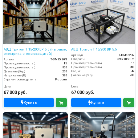
АВД Тритон T 15/200 ВР 5.5 (на раме,
АВД Тритон T 15/200 BP 5.5
электрика с теплозащитой)
Артикул
T-BM1520N
Габариты
590х405х375
Артикул
T-BM15.20N
Производительность (л/мин)
15
Производительность (л/мин)
15
Производительность (л/ч)
900
Производительность (л/ч)
900
Вес, кг
44
Давление (бар)
200
Давление (бар)
200
Напряжение (В)
380
Страна-производитель
Россия
Цена
Цена
67 000 руб.
67 000 руб.
Купить
Купить