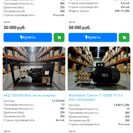
Страна-производитель двигателя
Китай
Производительность (л/ч)
900
Страна-производитель насоса
Китай
Давление (бар)
250
Модель насоса
BM-15.20N
Напряжение (В)
380
Страна-производитель
Россия
Цена
Цена
50 000 руб.
58 000 руб.
Купить
Купить
АВД CED550 (Без аксессуаров)
Моноблок Тритон T 15/200 TS 5.5
(без электрики)
Артикул
T-CED550
Производительность (л/мин)
15
Артикул
T-BM15.20N
Производительность (л/ч)
900
Производительность (л/мин)
15
Давление (бар)
200
Производительность (л/ч)
900
Напряжение (В)
380
Давление (бар)
200
Страна-производитель
Китай
Напряжение (В)
380
Страна-производитель
Россия
Цена
Цена