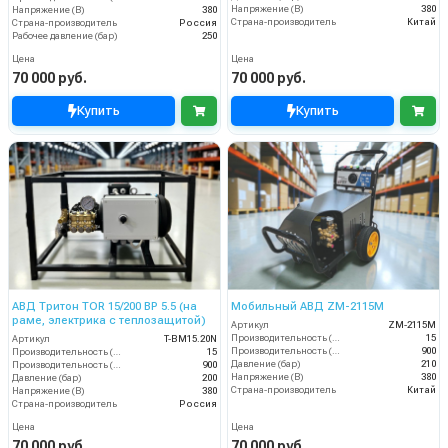
Напряжение (В)
380
Напряжение (В)
380
Страна-производитель
Китай
Страна-производитель
Россия
Рабочее давление (бар)
250
Цена
Цена
70 000 руб.
70 000 руб.
Купить
Купить
АВД Тритон TOR 15/200 ВР 5.5 (на
Мобильный АВД ZM-2115М
раме, электрика с теплозащитой)
Артикул
ZM-2115М
Производительность (л/мин)
15
Артикул
T-BM15.20N
Производительность (л/ч)
900
Производительность (л/мин)
15
Давление (бар)
210
Производительность (л/ч)
900
Напряжение (В)
380
Давление (бар)
200
Страна-производитель
Китай
Напряжение (В)
380
Страна-производитель
Россия
Цена
Цена
70 000 руб.
70 000 руб.