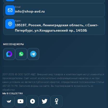
Email
info@shop-avd.ru
Адрес
195197, Россия, Ленинградская область, г.Санкт-
Петербург, ул.Кондратьевский пр., 14/10Б
МЕССЕНДЖЕРЫ
2017-2025 © ООО "ШОП АВД". Внешний вид товаров и комплектация могут изменяться
производителем. Сайт носит исключительно информационный характер и ни при
каких условиях не является публичной офертой, определяемой положениями Статьи
437 (2) ГК РФ. Заполняя формы на сайте, Вы подтверждаете возможность их
обработки.
МЫ В СОЦСЕТЯХ