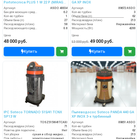
Portotecnica PLUS 1 W 22 P (MIRAGE
GA XP INOX
SUPER)
Артикул
ASDO 40034
Артикул
09672 ASDO
Бак для моющих средств
6.2
Кол-во турбин
3
Кол-во турбин
1
Объем бака (л)
62
Объем бака (л)
27
Расход воздуха (л/сек)
213
Расход воздуха (л/сек)
58
Материал бака
Нержавейка
Расход моющего средства
0.8
Мощность (Вт)
4200
Цена
Цена
48 000 руб.
49 000 руб.
53 000 руб.
Купить
Купить
IPC Soteco TORNADO 515/41 TCNX
Пылеводосос Soteco PANDA 440 GA
SP13 W
XP INOX 3-х турбинный
Артикул
TOSZ515W41TCAXI
Артикул
09851 ASDO
Расход воздуха (л/сек)
71
Кол-во турбин
3
Розетка для подключения инструмента
Нет
Объем бака (л)
62
Тип уборки
сухая и сбор жидкостей
Расход воздуха (л/сек)
213
Для работы с
электроинструментом
Материал бака
Нержавейка