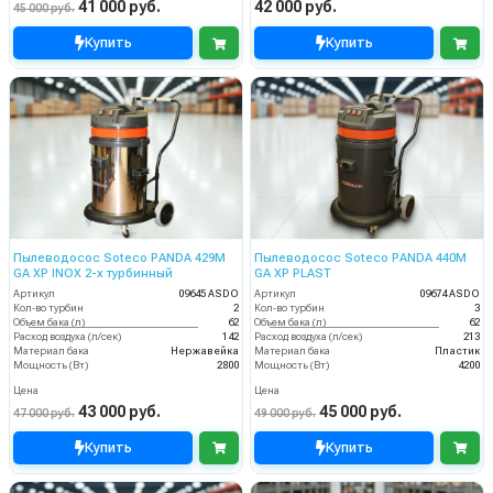
41 000 руб.
42 000 руб.
45 000 руб.
Купить
Купить
Пылеводосос Soteco PANDA 429M
Пылеводосос Soteco PANDA 440M
GA XP INOX 2-х турбинный
GA XP PLAST
Артикул
09645 ASDO
Артикул
09674 ASDO
Кол-во турбин
2
Кол-во турбин
3
Объем бака (л)
62
Объем бака (л)
62
Расход воздуха (л/сек)
142
Расход воздуха (л/сек)
213
Материал бака
Нержавейка
Материал бака
Пластик
Мощность (Вт)
2800
Мощность (Вт)
4200
Цена
Цена
43 000 руб.
45 000 руб.
47 000 руб.
49 000 руб.
Купить
Купить