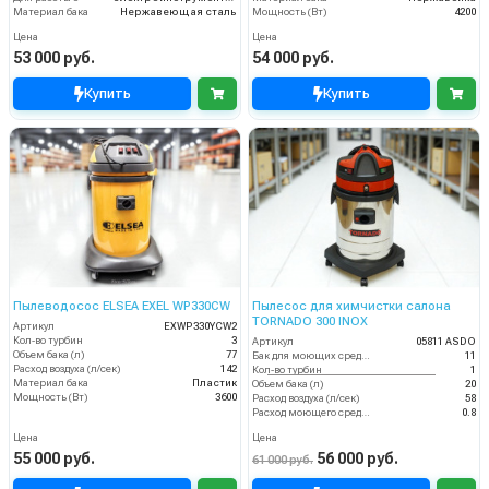
Материал бака
Нержавеющая сталь
Мощность (Вт)
4200
Цена
Цена
53 000 руб.
54 000 руб.
Купить
Купить
Пылеводосос ELSEA EXEL WP330CW
Пылесос для химчистки салона
TORNADO 300 INOX
Артикул
EXWP330YCW2
Кол-во турбин
3
Артикул
05811 ASDO
Объем бака (л)
77
Бак для моющих средств
11
Расход воздуха (л/сек)
142
Кол-во турбин
1
Материал бака
Пластик
Объем бака (л)
20
Мощность (Вт)
3600
Расход воздуха (л/сек)
58
Расход моющего средства
0.8
Цена
Цена
55 000 руб.
56 000 руб.
61 000 руб.