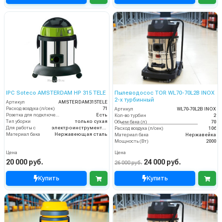
IPC Soteco AMSTERDAM HP 315 TELE
Пылеводосос TOR WL70-70L2B INOX
2-х турбинный
Артикул
AMSTERDAM315TELE
Расход воздуха (л/сек)
71
Артикул
WL70-70L2B INOX
Розетка для подключения инструмента
Есть
Кол-во турбин
2
Тип уборки
только сухая
Объем бака (л)
70
Для работы с
электроинструментом
Расход воздуха (л/сек)
106
Материал бака
Нержавеющая сталь
Материал бака
Нержавейка
Мощность (Вт)
2000
Цена
Цена
20 000 руб.
24 000 руб.
26 000 руб.
Купить
Купить