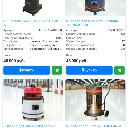
IPC Soteco TORNADO 515/37 TC SP13
Пылесос для химчистки салона
W
TORNADO 200
Артикул
TOSZ515W37TCAI
Артикул
05803 ASDO
Расход воздуха (л/сек)
71
Бак для моющих средств
6.2
Розетка для подключения инструмента
Есть
Кол-во турбин
1
Тип уборки
сухая и сбор жидкостей
Объем бака (л)
27
Для работы с
электроинструментом
Расход воздуха (л/сек)
58
Материал бака
Ударопрочный пластик
Расход моющего средства
0.8
Цена
Цена
48 000 руб.
48 000 руб.
Купить
Купить
Пылесос для химчистки салона
Пылеводосос Soteco PANDA 440M