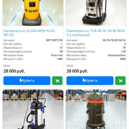
Пылеводосос ELSEA ARES PLUS
Пылеводосос TOR WL70-70L3B INOX
WP125
3-х турбинный
Артикул
WP125PYCW
Артикул
WL70-70L3B INOX
Кол-во турбин
1
Кол-во турбин
3
Объем бака (л)
37
Объем бака (л)
70
Расход воздуха (л/сек)
60
Расход воздуха (л/сек)
120
Материал бака
Пластик
Материал бака
Нержавейка
Мощность (Вт)
1400
Мощность (Вт)
3000
Цена
Цена
28 000 руб.
28 000 руб.
Купить
Купить