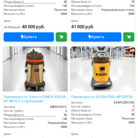
Объем бака (л)
62
Объем бака (л)
70
Расход воздуха (л/сек)
142
Расход воздуха (л/сек)
106
Материал бака
Пластик
Материал бака
Нержавеющая сталь
Мощность (Вт)
2800
Мощность (Вт)
3000
Цена
Цена
40 000 руб.
41 000 руб.
43 000 руб.
Купить
Купить
Пылеводосос Soteco PANDA 429 GA
Пылеводосос ELSEA EXEL WP220CW
XP INOX 2-х турбинный
Артикул
EXWP220YCW2
Кол-во турбин
2
Артикул
09832 ASDO
Объем бака (л)
77
Кол-во турбин
2
Расход воздуха (л/сек)
95
Объем бака (л)
62
Материал бака
Пластик
Расход воздуха (л/сек)
142
Мощность (Вт)
3600
Материал бака
Нержавейка
Мощность (Вт)
2800
Цена
Цена