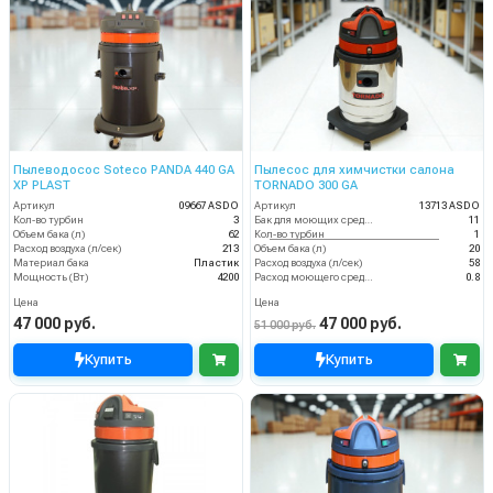
Пылеводосос Soteco PANDA 440 GA
Пылесос для химчистки салона
XP PLAST
TORNADO 300 GA
Артикул
09667 ASDO
Артикул
13713 ASDO
Кол-во турбин
3
Бак для моющих средств
11
Объем бака (л)
62
Кол-во турбин
1
Расход воздуха (л/сек)
213
Объем бака (л)
20
Материал бака
Пластик
Расход воздуха (л/сек)
58
Мощность (Вт)
4200
Расход моющего средства
0.8
Цена
Цена
47 000 руб.
47 000 руб.
51 000 руб.
Купить
Купить