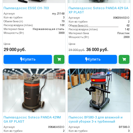
Пылеводосос ESSE CH-703
Пылеводосос Soteco PANDA 429 GA
XP PLAST
Артикул
my.21160
Кол-во турбин
3
Артикул
09639 ASDO
Объем бака (л)
70
Кол-во турбин
2
Расход воздуха (л/сек)
106
Объем бака (л)
62
Материал бака
Нержавеющая сталь
Расход воздуха (л/сек)
142
Мощность (Вт)
3000
Материал бака
Пластик
Мощность (Вт)
2800
Цена
Цена
29 000 руб.
36 000 руб.
39 000 руб.
Купить
Купить
Пылеводосос Soteco PANDA 429M
Пылесос BF580-3 для влажной и
GA XP PLAST
сухой уборки 3-х турбинный
Артикул
09646 ASDO
Артикул
BF580-3
Кол-во турбин
2
Кол-во турбин
3