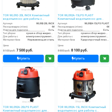
TOR WL092-20L INOX Компактный
TOR WL092A-15LPS PLAST
водопылесос для работы с
Компактный водопылесос для
электроинструментом
работы с электроинструментом
Артикул
WL092-20L INOX
Артикул
WL092A-15LPS PLAST
Расход воздуха (л/сек)
64
Расход воздуха (л/сек)
64
Розетка для подключения инструмента
Есть
Розетка для подключения инструмента
Есть
Тип уборки
сухая и сбор жидкостей
Тип уборки
сухая и сбор жидкостей
Для работы с
электроинструментом
Для работы с
электроинструментом
Материал бака
Нержавеющая сталь
Материал бака
Ударопрочный пластик
Цена
Цена
7 500 руб.
8 100 руб.
8 100 руб.
8 800 руб.
Купить
Купить
TOR WL092A-20LPS PLAST
TOR WL092A-15L INOX Компактный
Компактный водопылесос для
водопылесос для работы с