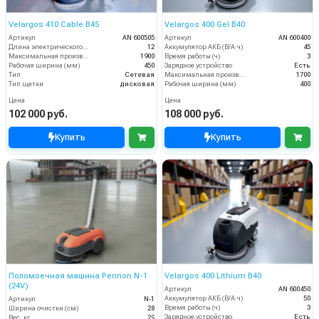
Velargos 410 Cable B45
Velargos 400 Gel B40
Артикул
AN 600505
Артикул
AN 600400
Длина электрического кабеля (м)
12
Аккумулятор АКБ (В/А·ч)
45
Максимальная производительность (кв.м/час)
1900
Время работы (ч)
3
Рабочая ширина (мм)
450
Зарядное устройство
Есть
Тип
Сетевая
Максимальная производительность (кв.м/час)
1700
Тип щетки
дисковая
Рабочая ширина (мм)
400
Цена
Цена
102 000 руб.
108 000 руб.
Купить
Купить
Поломоечная машина Pennon N-1
Velargos 400 Lithium B40
(24V)
Артикул
AN 600450
Аккумулятор АКБ (В/А·ч)
50
Артикул
N-1
Время работы (ч)
3
Ширина очистки (см)
28
Зарядное устройство
Есть
Вес, кг
29