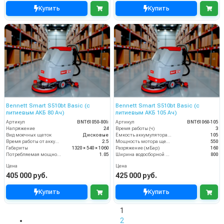
Купить
Купить
Bennett Smart S510bt Basic (с
Bennett Smart S510bt Basic (с
литиевым АКБ 80 Ач)
литиевым АКБ 105 Ач)
Артикул
BNT61050-80li
Артикул
BNT61060-105
Напряжение
24
Время работы (ч)
3
Вид моечных щеток
Дисковые
Ёмкость аккумулятора (Ач)
105
Время работы от аккумуляторов (ч)
2.5
Мощность мотора щеток
550
Габариты
1320 × 540 × 1060
Разряжение (мБар)
160
Потребляемая мощность (кВт)
1.05
Ширина водосборной рейки
800
Цена
Цена
405 000 руб.
425 000 руб.
Купить
Купить
1
2