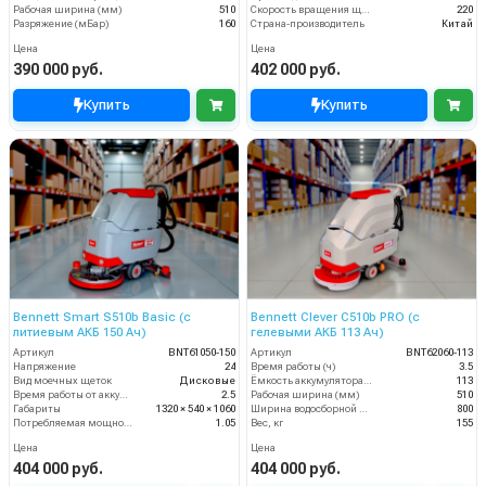
Рабочая ширина (мм)
510
Скорость вращения щётки (об/мин)
220
Разряжение (мБар)
160
Страна-производитель
Китай
Цена
Цена
390 000 руб.
402 000 руб.
Купить
Купить
Bennett Smart S510b Basic (с
Bennett Clever C510b PRO (с
литиевым АКБ 150 Ач)
гелевыми АКБ 113 Ач)
Артикул
BNT61050-150
Артикул
BNT62060-113
Напряжение
24
Время работы (ч)
3.5
Вид моечных щеток
Дисковые
Ёмкость аккумулятора (Ач)
113
Время работы от аккумуляторов (ч)
2.5
Рабочая ширина (мм)
510
Габариты
1320 × 540 × 1060
Ширина водосборной рейки
800
Потребляемая мощность (кВт)
1.05
Вес, кг
155
Цена
Цена
404 000 руб.
404 000 руб.