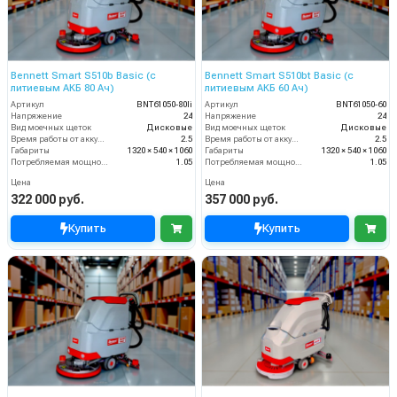
Bennett Smart S510b Basic (с
Bennett Smart S510bt Basic (с
литиевым АКБ 80 Ач)
литиевым АКБ 60 Ач)
Артикул
BNT61050-80li
Артикул
BNT61050-60
Напряжение
24
Напряжение
24
Вид моечных щеток
Дисковые
Вид моечных щеток
Дисковые
Время работы от аккумуляторов (ч)
2.5
Время работы от аккумуляторов (ч)
2.5
Габариты
1320 × 540 × 1060
Габариты
1320 × 540 × 1060
Потребляемая мощность (кВт)
1.05
Потребляемая мощность (кВт)
1.05
Цена
Цена
322 000 руб.
357 000 руб.
Купить
Купить