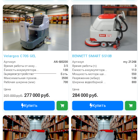
Velargos C70S GEL
BENNETT SMART S510B
Артикул
AN 600200
Артикул
my.21268
Время работы от аккумуляторов (ч)
3.5
Время работы (ч)
3
Ёмкость аккумулятора (Ач)
100
Ёмкость аккумулятора (Ач)
113
Зарядное устройство
Есть
Мощность мотора щеток
550
Максимальная производительность (кв.м/час)
3500
Разряжение (мБар)
160
Рабочая ширина (мм)
700
Ширина водосборной рейки
800
Цена
Цена
277 000 руб.
284 000 руб.
301 000 руб.
Купить
Купить