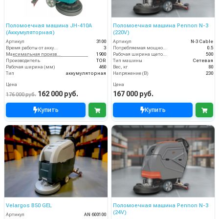
Поломоечная машина JH-410A
Поломоечная машина Pennon N-3
(Аккумуляторная)
(220V)
Артикул
3100
Артикул
N-3 Cable
Время работы от аккумуляторов (ч)
3
Потребляемая мощность (кВт)
0.5
Максимальная производительность (кв.м/час)
1900
Рабочая ширина щеток (мм)
500
Производитель
TOR
Тип машины
Сетевая
Рабочая ширина (мм)
460
Вес, кг
80
Тип
аккумуляторная
Напряжение (В)
230
Цена
Цена
162 000 руб.
167 000 руб.
176 000 руб.
Купить
Купить
Velargos B50 GEL
Поломоечная машина Pennon N-3
(24V)
Артикул
AN 600100