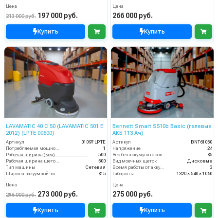
Цена
Цена
197 000 руб.
266 000 руб.
213 000 руб.
Купить
Купить
LAVAMATIC 40 C 50 (LAVAMATIC 501 E
Bennett Smart S510b Basic (гелевые
2012) (LPTE 00600)
АКБ 113 Ач)
Артикул
01097 LPTE
Артикул
BNT61050
Потребляемая мощность (кВт)
1
Напряжение
24
Рабочая ширина (мм)
500
Вес без аккумуляторов (кг)
85
Рабочая ширина щеток (мм)
500
Вид моечных щеток
Дисковые
Тип машины
Сетевая
Время работы от аккумуляторов (ч)
3
Ширина вакуумной чистки (мм)
815
Габариты
1320 × 540 × 1060
Цена
Цена
273 000 руб.
275 000 руб.
296 000 руб.
Купить
Купить