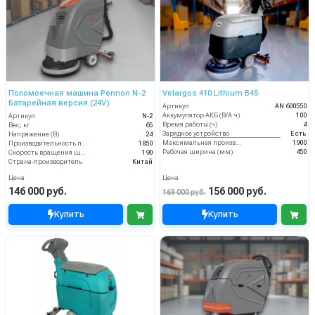
Поломоечная машина Pennon N-2
Velargos 410 Lithium B45
Батарейная версия (24V)
Артикул
AN 600550
Аккумулятор АКБ (В/А·ч)
100
Артикул
N-2
Время работы (ч)
4
Вес, кг
65
Зарядное устройство
Есть
Напряжение (В)
24
Максимальная производительность (кв.м/час)
1900
Производительность по площади (м2/ч)
1850
Рабочая ширина (мм)
450
Скорость вращения щётки (об/мин)
190
Страна-производитель
Китай
Цена
Цена
146 000 руб.
156 000 руб.
169 000 руб.
Купить
Купить