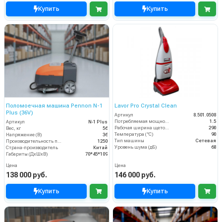
Купить
Купить
Поломоечная машина Pennon N-1
Lavor Pro Crystal Clean
Plus (36V)
Артикул
8.501.0508
Потребляемая мощность (кВт)
1.5
Артикул
N-1 Plus
Рабочая ширина щеток (мм)
290
Вес, кг
56
Температура (°C)
90
Напряжение (В)
36
Тип машины
Сетевая
Производительность по площади (м2/ч)
1250
Уровень шума (дБ)
68
Страна-производитель
Китай
Габариты (ДхШхВ)
70*45*109
Цена
Цена
138 000 руб.
146 000 руб.
Купить
Купить