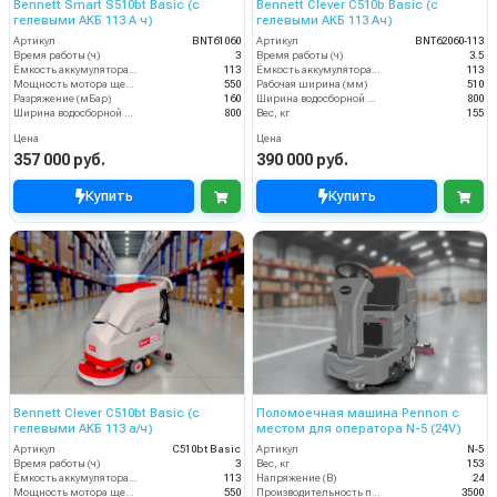
Bennett Smart S510bt Basic (с
Bennett Clever C510b Basic (с
гелевыми АКБ 113 А ч)
гелевыми АКБ 113 Ач)
Артикул
BNT61060
Артикул
BNT62060-113
Время работы (ч)
3
Время работы (ч)
3.5
Ёмкость аккумулятора (Ач)
113
Ёмкость аккумулятора (Ач)
113
Мощность мотора щеток
550
Рабочая ширина (мм)
510
Разряжение (мБар)
160
Ширина водосборной рейки
800
Ширина водосборной рейки
800
Вес, кг
155
Цена
Цена
357 000 руб.
390 000 руб.
Купить
Купить
Bennett Clever C510bt Basic (с
Поломоечная машина Pennon с
гелевыми АКБ 113 а/ч)
местом для оператора N-5 (24V)
Артикул
C510bt Basic
Артикул
N-5
Время работы (ч)
3
Вес, кг
153
Ёмкость аккумулятора (Ач)
113
Напряжение (В)
24
Мощность мотора щеток
550
Производительность по площади (м2/ч)
3500