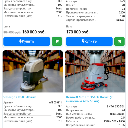
Время работы от аккумуляторов (ч)
3.5
Артикул
N-3
Ёмкость аккумулятора (Ач)
100
Вес, кг
78
Зарядное устройство
Есть
Напряжение (В)
24
Максимальная производительность (кв.м/час)
2000
Производительность по площади (м2/ч)
2250
Рабочая ширина (мм)
510
Скорость вращения щётки (об/мин)
190
Страна-производитель
Китай
Цена
Цена
169 000 руб.
173 000 руб.
184 000 руб.
Купить
Купить
Velargos B50 Lithium
Bennett Smart S510b Basic (с
литиевым АКБ 60 Ач)
Артикул
AN 600111
Время работы от аккумуляторов (ч)
3.5
Артикул
BNT61050-50li
Ёмкость аккумулятора (Ач)
100
Напряжение
24
Зарядное устройство
Есть
Вид моечных щеток
Дисковые
Максимальная производительность (кв.м/час)
2000
Время работы от аккумуляторов (ч)
2.5
Рабочая ширина (мм)
510
Габариты
1320 × 540 × 1060
Потребляемая мощность (кВт)
1.05