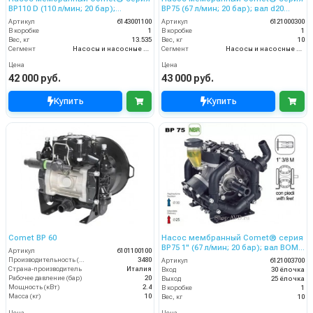
ВP110 D (110 л/мин; 20 бар);
ВP75 (67 л/мин; 20 бар); вал d20
гидрокомпенсатор; вал ВОМ 13/8
гладкий/шпонка - ВОМ 13/8
Артикул
6143001100
Артикул
6121000300
В коробке
1
В коробке
1
Вес, кг
13.535
Вес, кг
10
Сегмент
Насосы и насосные станции
Сегмент
Насосы и насосные станции
Цена
Цена
42 000 руб.
43 000 руб.
Купить
Купить
Comet BP 60
Насос мембранный Comet® серия
BP75 1" (67 л/мин; 20 бар); вал ВОМ
Артикул
6101100100
1"3/8
Производительность (л/ч)
3480
Артикул
6121003700
Страна-производитель
Италия
Вход
30 ёлочка
Рабочее давление (бар)
20
Выход
25 ёлочка
Мощность (кВт)
2.4
В коробке
1
Масса (кг)
10
Вес, кг
10
Цена
Цена