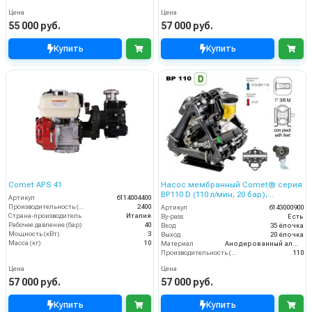
Цена
Цена
55 000 руб.
57 000 руб.
Купить
Купить
Comet APS 41
Насос мембранный Comet® серия
ВP110 D (110 л/мин; 20 бар);
Артикул
6114004400
гидрокомпенсатор; фланец под
Производительность (л/ч)
2400
Артикул
6143000900
гидромотор
Страна-производитель
Италия
By-pass
Есть
Рабочее давление (бар)
40
Вход
35 ёлочка
Мощность (кВт)
3
Выход
20 ёлочка
Масса (кг)
10
Материал
Анодированный алюминий
Производительность (л/мин)
110
Цена
Цена
57 000 руб.
57 000 руб.
Купить
Купить