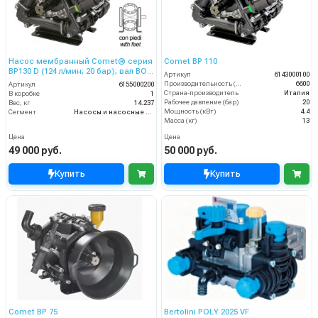
Насос мембранный Comet® серия
Comet BP 110
ВP130 D (124 л/мин; 20 бар); вал ВОМ
Артикул
6143000100
13/8
Производительность (л/ч)
6600
Артикул
6155000200
Страна-производитель
Италия
В коробке
1
Рабочее давление (бар)
20
Вес, кг
14.237
Мощность (кВт)
4.4
Сегмент
Насосы и насосные станции
Масса (кг)
13
Цена
Цена
49 000 руб.
50 000 руб.
Купить
Купить
Comet BP 75
Bertolini POLY 2025 VF