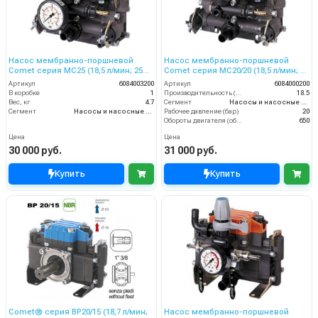
Насос мембранно-поршневой
Насос мембранно-поршневой
Comet серия МС25 (18,5 л/мин; 25
Comet серия МC20/20 (18,5 л/мин; 20
бар)
бар)
Артикул
6084003200
Артикул
6084000200
В коробке
1
Производительность (л/мин)
18.5
Вес, кг
4.7
Сегмент
Насосы и насосные станции
Сегмент
Насосы и насосные станции
Рабочее давление (бар)
20
Обороты двигателя (об/мин)
650
Цена
Цена
30 000 руб.
31 000 руб.
Купить
Купить
Comet® серия ВP20/15 (18,7 л/мин;
Насос мембранно-поршневой