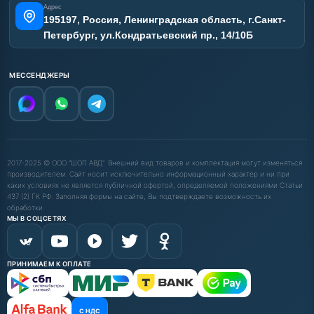
Адрес
195197, Россия, Ленинградская область, г.Санкт-
Петербург, ул.Кондратьевский пр., 14/10Б
МЕССЕНДЖЕРЫ
2017-2025 © ООО "ШОП АВД". Внешний вид товаров и комплектация могут изменяться
производителем. Сайт носит исключительно информационный характер и ни при
каких условиях не является публичной офертой, определяемой положениями Статьи
437 (2) ГК РФ. Заполняя формы на сайте, Вы подтверждаете возможность их
обработки.
МЫ В СОЦСЕТЯХ
ПРИНИМАЕМ К ОПЛАТЕ
С НДС