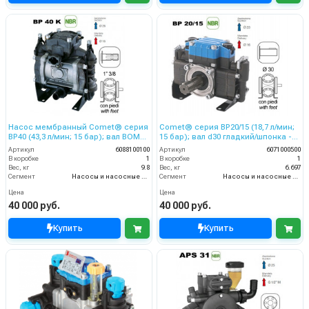
Насос мембранный Comet® серия
Comet® серия ВP20/15 (18,7 л/мин;
ВP40 (43,3 л/мин; 15 бар); вал ВОМ
15 бар); вал d30 гладкий/шпонка -
13/8
ВОМ 13/8
Артикул
6088100100
Артикул
6071000500
В коробке
1
В коробке
1
Вес, кг
9.8
Вес, кг
6.697
Сегмент
Насосы и насосные станции
Сегмент
Насосы и насосные станции
Цена
Цена
40 000 руб.
40 000 руб.
Купить
Купить