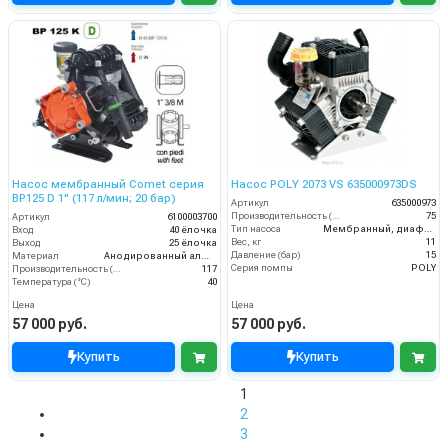
Насос мембранный Comet серия
Насос POLY 2073 VS 635000973DS
BP125 D 1" (117 л/мин; 20 бар)
Артикул
635000973
Производительность (л/мин)
75
Артикул
6100003700
Тип насоса
Мембранный, диафрагменный
Вход
40 ёлочка
Вес, кг
11
Выход
25 ёлочка
Давление (бар)
15
Материал
Анодированный алюминий
Серия помпы
POLY
Производительность (л/мин)
117
Температура (°C)
40
Цена
Цена
57 000 руб.
57 000 руб.
Купить
Купить
1
2
3