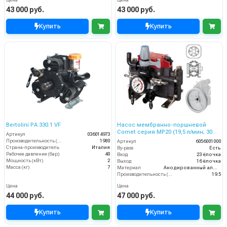
43 000 руб.
43 000 руб.
Купить
Купить
Bertolini PA 330.1 VF
Насос мембранно-поршневой
Comet серия МР20 (19,5 л/мин; 30
Артикул
036014973
бар) с шкивом d=247
Производительность (л/ч)
1980
Артикул
6056001000
Страна-производитель
Италия
By-pass
Есть
Рабочее давление (бар)
40
Вход
23 ёлочка
Мощность (кВт)
2
Выход
16 ёлочка
Масса (кг)
7
Материал
Анодированный алюминий
Производительность (л/мин)
19.5
Цена
Цена
44 000 руб.
47 000 руб.
Купить
Купить