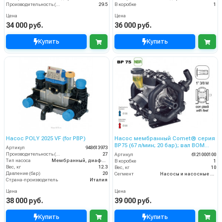
Производительность (л/мин)
29.5
В коробке
1
Цена
Цена
34 000 руб.
36 000 руб.
Купить
Купить
Насос POLY 2025 VF (for PBP)
Насос мембранный Comet® серия
ВP75 (67 л/мин; 20 бар); вал ВОМ
Артикул
948613973
13/8
Производительность (л/мин)
27
Артикул
6121000100
Тип насоса
Мембранный, диафрагменный
В коробке
1
Вес, кг
12.3
Вес, кг
10
Давление (бар)
20
Сегмент
Насосы и насосные станции
Страна-производитель
Италия
Цена
Цена
38 000 руб.
39 000 руб.
Купить
Купить