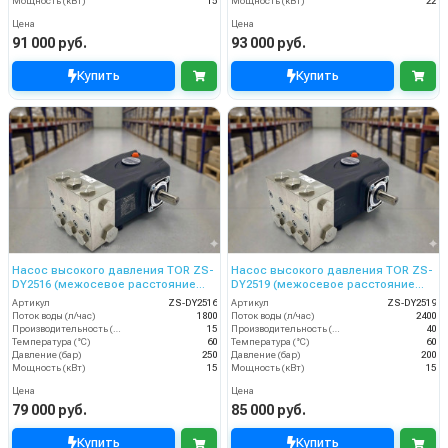
Мощность (кВт)
15
Мощность (кВт)
22
Цена
Цена
91 000 руб.
93 000 руб.
Купить
Купить
Насос высокого давления TOR ZS-
Насос высокого давления TOR ZS-
DY2516 (межосевое расстояние
DY2519 (межосевое расстояние
87мм)
87мм)
Артикул
ZS-DY2516
Артикул
ZS-DY2519
Поток воды (л/час)
1800
Поток воды (л/час)
2400
Производительность (л/мин)
15
Производительность (л/мин)
40
Температура (°C)
60
Температура (°C)
60
Давление (бар)
250
Давление (бар)
200
Мощность (кВт)
15
Мощность (кВт)
15
Цена
Цена
79 000 руб.
85 000 руб.
Купить
Купить