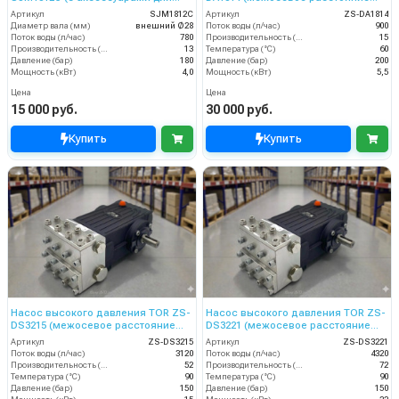
CEM1315-2, CEM1318, CEM1318-2,
87мм)
Артикул
SJM1812C
Артикул
ZS-DA1814
межосевое расстояние 130 мм)
Диаметр вала (мм)
внешний Ø28
Поток воды (л/час)
900
Поток воды (л/час)
780
Производительность (л/мин)
15
Производительность (л/мин)
13
Температура (°C)
60
Давление (бар)
180
Давление (бар)
200
Мощность (кВт)
4,0
Мощность (кВт)
5,5
Цена
Цена
15 000 руб.
30 000 руб.
Купить
Купить
Насос высокого давления TOR ZS-
Насос высокого давления TOR ZS-
DS3215 (межосевое расстояние
DS3221 (межосевое расстояние
87мм)
87мм)
Артикул
ZS-DS3215
Артикул
ZS-DS3221
Поток воды (л/час)
3120
Поток воды (л/час)
4320
Производительность (л/мин)
52
Производительность (л/мин)
72
Температура (°C)
90
Температура (°C)
90
Давление (бар)
150
Давление (бар)
150