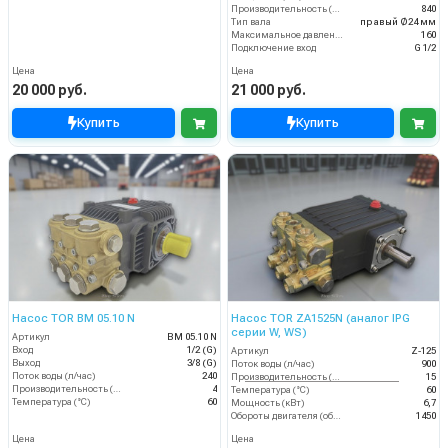
Производительность (л/ч)
840
Тип вала
правый Ø24 мм
Максимальное давление воды (бар)
160
Подключение вход
G 1/2
Цена
Цена
20 000 руб.
21 000 руб.
Купить
Купить
Насос TOR BM 05.10 N
Насос TOR ZA1525N (аналог IPG
серии W, WS)
Артикул
BM 05.10 N
Вход
1/2 (G)
Артикул
Z-125
Выход
3/8 (G)
Поток воды (л/час)
900
Поток воды (л/час)
240
Производительность (л/мин)
15
Производительность (л/мин)
4
Температура (°C)
60
Температура (°C)
60
Мощность (кВт)
6,7
Обороты двигателя (об/мин)
1450
Цена
Цена