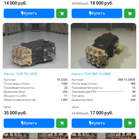
14 000 руб.
18 000 руб.
20 000 руб.
Купить
Купить
Насос TOR TK-2325
Насос TOR BM 15.20RB
Артикул
TK-2325
Артикул
BM-15.20RB
Поток воды (л/час)
1380
Поток воды (л/час)
900
Производительность (л/мин)
23
Производительность (л/мин)
15
Давление (бар)
250
Температура (°C)
60
Мощность (кВт)
11
Тип вала
24
Обороты двигателя (об/мин)
1450
Давление (бар)
200
Цена
Цена
35 000 руб.
17 000 руб.
19 000 руб.
Купить
Купить