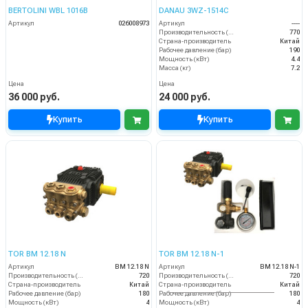
BERTOLINI WBL 1016B
DANAU 3WZ-1514C
Артикул
026008973
Артикул
----
Производительность (л/ч)
770
Страна-производитель
Китай
Рабочее давление (бар)
190
Мощность (кВт)
4.4
Масса (кг)
7.2
Цена
Цена
36 000 руб.
24 000 руб.
Купить
Купить
TOR BM 12.18 N
TOR BM 12.18 N-1
Артикул
BM 12.18 N
Артикул
BM 12.18 N-1
Производительность (л/ч)
720
Производительность (л/ч)
720
Страна-производитель
Китай
Страна-производитель
Китай
Рабочее давление (бар)
180
Рабочее давление (бар)
180
Мощность (кВт)
4
Мощность (кВт)
4