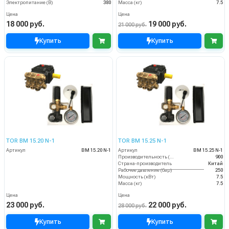
Электропитание (В)
380
Масса (кг)
7.5
Цена
Цена
18 000 руб.
19 000 руб.
21 000 руб.
Купить
Купить
TOR BM 15.20 N-1
TOR BM 15.25 N-1
Артикул
BM 15.20 N-1
Артикул
BM 15.25 N-1
Производительность (л/ч)
900
Страна-производитель
Китай
Рабочее давление (бар)
250
Мощность (кВт)
7.5
Масса (кг)
7.5
Цена
Цена
23 000 руб.
22 000 руб.
28 000 руб.
Купить
Купить