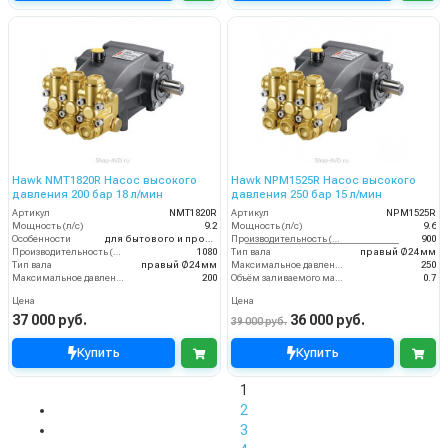
Hawk NMT1820R Насос высокого
Hawk NPM1525R Насос высокого
давления 200 бар 18 л/мин
давления 250 бар 15 л/мин
Артикул
NMT1820R
Артикул
NPM1525R
Мощность (л/с)
9.2
Мощность (л/с)
9.6
Особенности
для бытового и промышленного назначения
Производительность (л/ч)
900
Производительность (л/ч)
1080
Тип вала
правый Ø24 мм
Тип вала
правый Ø24 мм
Максимальное давление воды (бар)
250
Максимальное давление воды (бар)
200
Объём заливаемого масла (л)
0.7
Цена
Цена
37 000 руб.
36 000 руб.
39 000 руб.
Купить
Купить
1
2
3