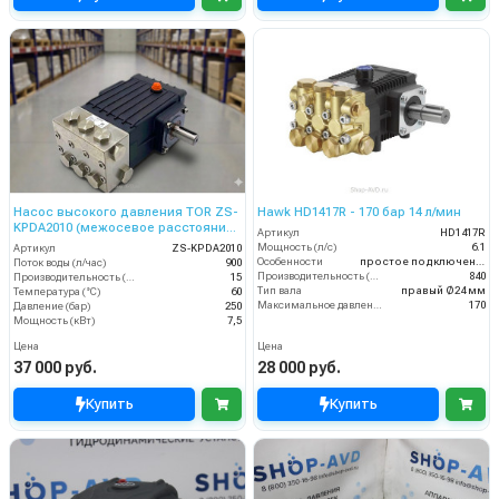
Насос высокого давления TOR ZS-
Hawk HD1417R - 170 бар 14 л/мин
KPDA2010 (межосевое расстояние
Артикул
HD1417R
87мм)
Мощность (л/с)
6.1
Артикул
ZS-KPDA2010
Особенности
простое подключение
Поток воды (л/час)
900
Производительность (л/ч)
840
Производительность (л/мин)
15
Тип вала
правый Ø24 мм
Температура (°C)
60
Максимальное давление воды (бар)
170
Давление (бар)
250
Мощность (кВт)
7,5
Цена
Цена
37 000 руб.
28 000 руб.
Купить
Купить