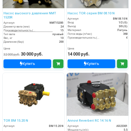
Насос высокого давления NMT
Насос TOR серия BM 08.10 N
1520R
Артикул
BM 08.10 N
Вход
1/2 (G)
Артикул
NMT1520R
Выход
3/8 (G)
Диаметр вала (мм)
24
Материал
Латунь
Производительность (л/мин)
15
Поток воды (л/час)
360
Тип вала
правый
Производительность (л/мин)
6
Вес, кг
10
Давление (бар)
200
Цена
Цена
30 000 руб.
14 000 руб.
32 000 руб.
Купить
Купить
TOR BM 15.20 N
Annovi Reverberi RC 14.16 N
Артикул
BM 15.20 N
Артикул
AR23301
Мощность (л/с)
5.5