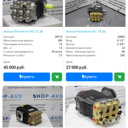
Annovi Reverberi RG 15.28
Annovi Reverberi RС 14.20
Артикул
26118
Артикул
26920
Максимальное давление (бар)
280
Вход
G 1/2"
Производительность (л/мин)
15
Выход
G 3/8"
Вес, кг
14
Диаметр вала (мм)
24
Страна-производитель
Италия
Макс. температура воды (°C)
60
Мощность (кВт)
7.5
Максимальное давление (бар)
200
Цена
Цена
45 000 руб.
27 000 руб.
Купить
Купить