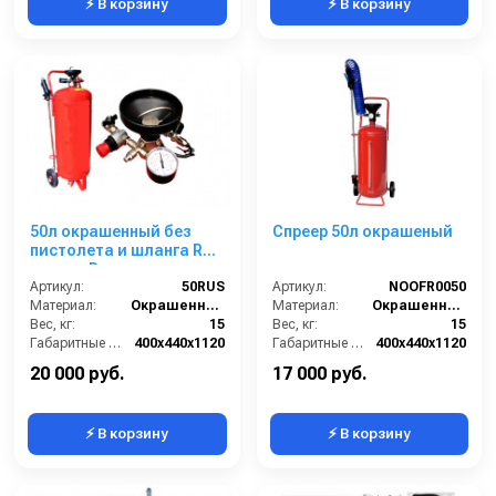
⚡ В корзину
⚡ В корзину
50л окрашенный без
Спреер 50л окрашеный
пистолета и шланга RUS
аналог Procar
Артикул:
50RUS
Артикул:
NОOFR0050
Материал:
Окрашенная сталь
Материал:
Окрашенная сталь
Вес, кг:
15
Вес, кг:
15
Габаритные размеры, мм:
400x440x1120
Габаритные размеры, мм:
400x440x1120
Объём, л:
50
Объём, л:
50
20 000 руб.
17 000 руб.
⚡ В корзину
⚡ В корзину