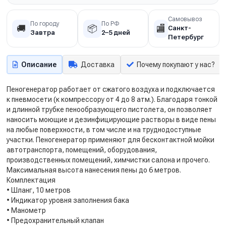
Самовывоз
По городу
По РФ
🚚
📦
🏬
Санкт-
Завтра
2–5 дней
Петербург
Описание
Доставка
Почему покупают у нас?
Пеногенератор работает от сжатого воздуха и подключается
к пневмосети (к компрессору от 4 до 8 атм.). Благодаря тонкой
и длинной трубке пенообразующего пистолета, он позволяет
наносить моющие и дезинфицирующие растворы в виде пены
на любые поверхности, в том числе и на труднодоступные
участки. Пеногенератор применяют для бесконтактной мойки
автотранспорта, помещений, оборудования,
производственных помещений, химчистки салона и прочего.
Максимальная высота нанесения пены до 6 метров.
Комплектация
• Шланг, 10 метров
• Индикатор уровня заполнения бака
• Манометр
• Предохранительный клапан