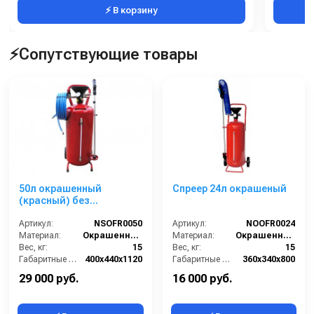
⚡ В корзину
⚡Сопутствующие товары
50л окрашенный
Спреер 24л окрашеный
(красный) без
пистолета
Артикул:
NSOFR0050
Артикул:
NOOFR0024
Материал:
Окрашенная сталь
Материал:
Окрашенная сталь
Вес, кг:
15
Вес, кг:
15
Габаритные размеры, мм:
400x440x1120
Габаритные размеры, мм:
360x340x800
Объём, л:
50
Объём, л:
24
29 000 руб.
16 000 руб.