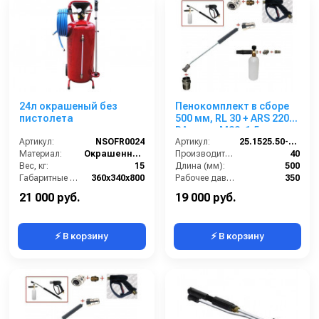
24л окрашеный без
Пенокомплект в сборе
пистолета
500 мм, RL 30 + ARS 220
РА; вход М22х1,5ш.
Артикул:
NSOFR0024
Артикул:
25.1525.50-P2-220 изог.
Материал:
Окрашенная сталь
Производительность (л/мин):
40
Вес, кг:
15
Длина (мм):
500
Габаритные размеры, мм:
360x340x800
Рабочее давление (бар):
350
Объём, л:
24
Вход:
22х1,5 наружняя резьба
21 000 руб.
19 000 руб.
⚡ В корзину
⚡ В корзину